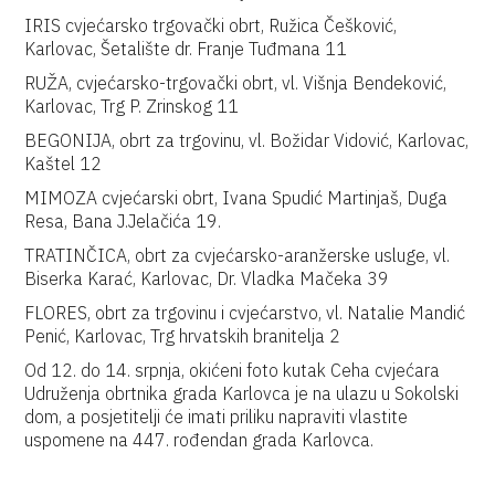
IRIS cvjećarsko trgovački obrt, Ružica Češković,
Karlovac, Šetalište dr. Franje Tuđmana 11
RUŽA, cvjećarsko-trgovački obrt, vl. Višnja Bendeković,
Karlovac, Trg P. Zrinskog 11
BEGONIJA, obrt za trgovinu, vl. Božidar Vidović, Karlovac,
Kaštel 12
MIMOZA cvjećarski obrt, Ivana Spudić Martinjaš, Duga
Resa, Bana J.Jelačića 19.
TRATINČICA, obrt za cvjećarsko-aranžerske usluge, vl.
Biserka Karać, Karlovac, Dr. Vladka Mačeka 39
FLORES, obrt za trgovinu i cvjećarstvo, vl. Natalie Mandić
Penić, Karlovac, Trg hrvatskih branitelja 2
Od 12. do 14. srpnja, okićeni foto kutak Ceha cvjećara
Udruženja obrtnika grada Karlovca je na ulazu u Sokolski
dom, a posjetitelji će imati priliku napraviti vlastite
uspomene na 447. rođendan grada Karlovca.