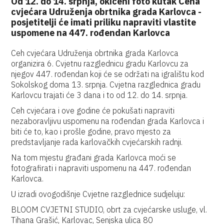
Od 12. do 14. srpnja, okićeni foto kutak Ceha
cvjećara Udruženja obrtnika grada Karlovca -
posjetitelji će imati priliku napraviti vlastite
uspomene na 447. rođendan Karlovca
Ceh cvjećara Udruženja obrtnika grada Karlovca
organizira 6. Cvjetnu razglednicu gradu Karlovcu za
njegov 447. rođendan koji će se održati na igralištu kod
Sokolskog doma 13. srpnja. Cvjetna razglednica gradu
Karlovcu trajati će 3 dana i to od 12. do 14. srpnja.
Ceh cvjećara i ove godine će pokušati napraviti
nezaboravljivu uspomenu na rođendan grada Karlovca i
biti će to, kao i prošle godine, pravo mjesto za
predstavljanje rada karlovačkih cvjećarskih radnji.
Na tom mjestu građani grada Karlovca moći se
fotografirati i napraviti uspomenu na 447. rođendan
Karlovca.
U izradi ovogodišnje Cvjetne razglednice sudjeluju:
BLOOM CVJETNI STUDIO, obrt za cvjećarske usluge, vl.
Tihana Grašić, Karlovac, Senjska ulica 80