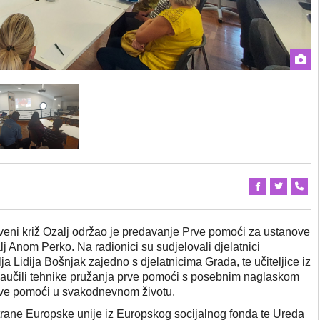
veni križ Ozalj održao je predavanje Prve pomoći za ustanove
 Anom Perko. Na radionici su sudjelovali djelatnici
a Lidija Bošnjak zajedno s djelatnicima Grada, te učiteljice iz
naučili tehnike pružanja prve pomoći s posebnim naglaskom
rve pomoći u svakodnevnom životu.
strane Europske unije iz Europskog socijalnog fonda te Ureda