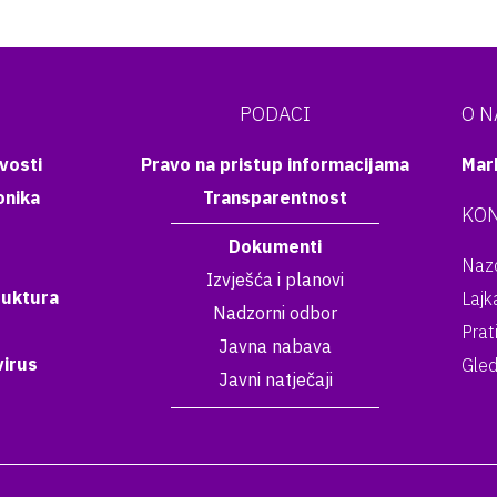
PODACI
O 
vosti
Pravo na pristup informacijama
Mar
onika
Transparentnost
KON
Dokumenti
Nazo
Izvješća i planovi
ruktura
Lajk
Nadzorni odbor
Prat
Javna nabava
irus
Gled
Javni natječaji