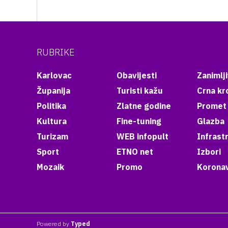
RUBRIKE
Karlovac
Obavijesti
Zanimlji
Županija
Turisti kažu
Crna kr
Politika
Zlatne godine
Promet
Kultura
Fine-tuning
Glazba
Turizam
WEB infopult
Infrast
Sport
ETNO net
Izbori
Mozaik
Promo
Koronav
Powered by
Typed