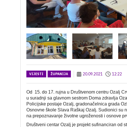
20.09.2021
12:22
VIJESTI
ŽUPANIJA
Od 15. do 17. rujna u Društvenom centru Ozalj Cr
u suradnji sa glavnom sestrom Doma zdravlja Ozalj
Policijske postaje Ozalj, gradonačelnica grada Ozlj
Osnovne škole Slava Raškaj Ozalj. Sudionici su 
na prepoznavanje životne ugroženosti i osnove p
Društveni centar Ozalj je projekt sufinanciran od 