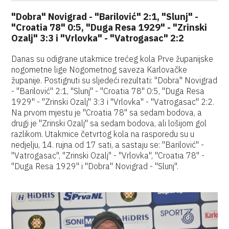
"Dobra" Novigrad - "Barilović" 2:1, "Slunj" -
"Croatia 78" 0:5, "Duga Resa 1929" - "Zrinski
Ozalj" 3:3 i "Vrlovka" - "Vatrogasac" 2:2
Danas su odigrane utakmice trećeg kola Prve županijske
nogometne lige Nogometnog saveza Karlovačke
županije. Postignuti su sljedeći rezultati: "Dobra" Novigrad
- "Barilović" 2:1, "Slunj" - "Croatia 78" 0:5, "Duga Resa
1929" - "Zrinski Ozalj" 3:3 i "Vrlovka" - "Vatrogasac" 2:2.
Na prvom mjestu je "Croatia 78" sa sedam bodova, a
drugi je "Zrinski Ozalj" sa sedam bodova, ali lošijom gol
razlikom. Utakmice četvrtog kola na rasporedu su u
nedjelju, 14. rujna od 17 sati, a sastaju se: "Barilović" -
"Vatrogasac", "Zrinski Ozalj" - "Vrlovka", "Croatia 78" -
"Duga Resa 1929" i "Dobra" Novigrad - "Slunj".