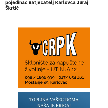
pojedinac natjecatelj Karlovca Juraj
Škrtić