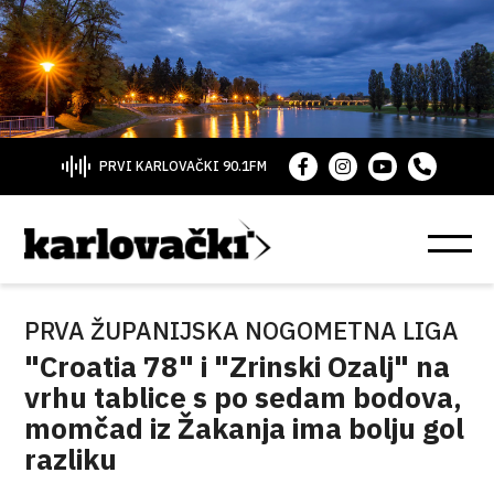
PRVI KARLOVAČKI 90.1FM
PRVA ŽUPANIJSKA NOGOMETNA LIGA
"Croatia 78" i "Zrinski Ozalj" na
vrhu tablice s po sedam bodova,
momčad iz Žakanja ima bolju gol
razliku