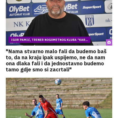
IGOR PAMIĆ, TRENER NOGOMETNOG KLUBA "KAR...
"Nama stvarno malo fali da budemo baš
to, da na kraju ipak uspijemo, ne da nam
ona dlaka fali i da jednostavno budemo
tamo gdje smo si zacrtali"