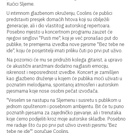
Kućici Sljeme.
U intimnom glazbenom okruženju, Coolins će publici
predstaviti presjek domaćih hitova koji su obilježili
generacije, ali i dio vlastitog autorskog repertoara.
Posebno mjesto u koncertnom programu zauzet će
njegovi singlovi "Pusti me", koji je već pronašao put do
publike, te premijerna izvedba nove pjesme "Bez tebe ne
ide", koju će posjetitelji imati priliku čuti po prvi put uživo.
Na pozornici će mu se pridružiti kolega gitarist, a upravo
će akustični aranžmani dodatno naglasiti emociju,
iskrenost i neposrednost izvedbe. Koncert je zamišljen
kao glazbeno druženje u kojem će publika moći uživati u
poznatim melodijama, spontanoj atmosferi i autorskim
pjesmama koje nose osobni pečat izvođača.
"Veselim se nastupu na Sljemenu i susretu s publikom u
jednom opuštenom i posebnom ambijentu. Bit će tu puno
poznatih pjesama za zajedničko pjevanje, ali i trenutaka
koje ćemo podijeliti kroz moje autorske skladbe. Posebno
me raduje što ću po prvi put uživo izvesti pjesmu 'Bez
tebe ne ide'", poručuje Coolins.