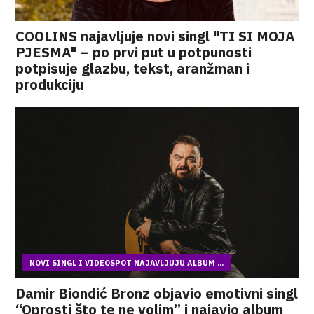
COOLINS najavljuje novi singl "TI SI MOJA
PJESMA" – po prvi put u potpunosti
potpisuje glazbu, tekst, aranžman i
produkciju
NOVI SINGL I VIDEOSPOT NAJAVLJUJU ALBUM ...
Damir Biondić Bronz objavio emotivni singl
“Oprosti što te ne volim” i najavio album