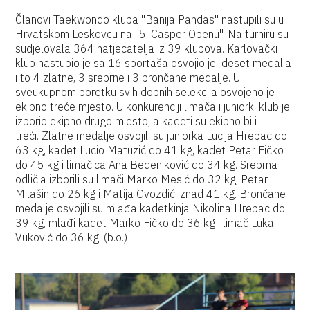
Članovi Taekwondo kluba "Banija Pandas" nastupili su u
Hrvatskom Leskovcu na "5. Casper Openu". Na turniru su
sudjelovala 364 natjecatelja iz 39 klubova. Karlovački
klub nastupio je sa 16 sportaša osvojio je deset medalja
i to 4 zlatne, 3 srebrne i 3 brončane medalje. U
sveukupnom poretku svih dobnih selekcija osvojeno je
ekipno treće mjesto. U konkurenciji limača i juniorki klub je
izborio ekipno drugo mjesto, a kadeti su ekipno bili
treći. Zlatne medalje osvojili su juniorka Lucija Hrebac do
63 kg, kadet Lucio Matuzić do 41 kg, kadet Petar Fičko
do 45 kg i limačica Ana Bedeniković do 34 kg. Srebrna
odličja izborili su limači Marko Mesić do 32 kg, Petar
Milašin do 26 kg i Matija Gvozdić iznad 41 kg. Brončane
medalje osvojili su mlađa kadetkinja Nikolina Hrebac do
39 kg, mlađi kadet Marko Fičko do 36 kg i limač Luka
Vuković do 36 kg. (b.o.)