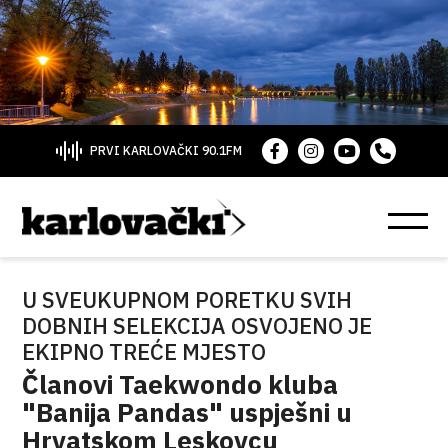
PRVI KARLOVAČKI 90.1FM
U SVEUKUPNOM PORETKU SVIH
DOBNIH SELEKCIJA OSVOJENO JE
EKIPNO TREĆE MJESTO
Članovi Taekwondo kluba
"Banija Pandas" uspješni u
Hrvatskom Leskovcu