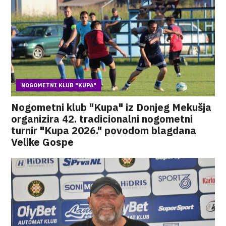
NOGOMETNI KLUB "KUPA"
Nogometni klub "Kupa" iz Donjeg Mekušja
organizira 42. tradicionalni nogometni
turnir "Kupa 2026." povodom blagdana
Velike Gospe