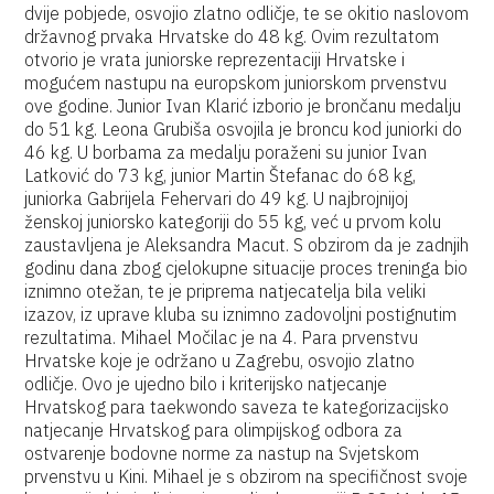
dvije pobjede, osvojio zlatno odličje, te se okitio naslovom
državnog prvaka Hrvatske do 48 kg. Ovim rezultatom
otvorio je vrata juniorske reprezentaciji Hrvatske i
mogućem nastupu na europskom juniorskom prvenstvu
ove godine. Junior Ivan Klarić izborio je brončanu medalju
do 51 kg. Leona Grubiša osvojila je broncu kod juniorki do
46 kg. U borbama za medalju poraženi su junior Ivan
Latković do 73 kg, junior Martin Štefanac do 68 kg,
juniorka Gabrijela Fehervari do 49 kg. U najbrojnijoj
ženskoj juniorsko kategoriji do 55 kg, već u prvom kolu
zaustavljena je Aleksandra Macut. S obzirom da je zadnjih
godinu dana zbog cjelokupne situacije proces treninga bio
iznimno otežan, te je priprema natjecatelja bila veliki
izazov, iz uprave kluba su iznimno zadovoljni postignutim
rezultatima. Mihael Močilac je na 4. Para prvenstvu
Hrvatske koje je održano u Zagrebu, osvojio zlatno
odličje. Ovo je ujedno bilo i kriterijsko natjecanje
Hrvatskog para taekwondo saveza te kategorizacijsko
natjecanje Hrvatskog para olimpijskog odbora za
ostvarenje bodovne norme za nastup na Svjetskom
prvenstvu u Kini. Mihael je s obzirom na specifičnost svoje