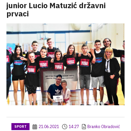
junior Lucio Matuzić državni
prvaci
21.06.2021
14:27
Branko Obradović
SPORT