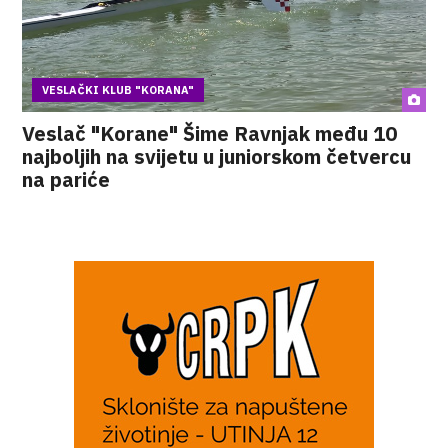
VESLAČKI KLUB "KORANA"
Veslač "Korane" Šime Ravnjak među 10
najboljih na svijetu u juniorskom četvercu
na pariće