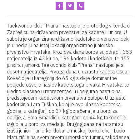
Taekwondo klub "Prana" nastupio je proteklog vikenda u
Zaprešiću na državnom prvenstvu za kadete i juniore. U
subotu je organizirano državno kadetsko prvenstvo, dok
je u nedjelju na istoj lokaciji organizirano juniorsko
prvenstvo Hrvatske. Kroz dva dana borbe su odradili 353
natjecatelja iz 43 kluba, 196 kadeta i kadetkinja, te 157
juniora i juniorki. Taekwondo klub "Prana" nastupio je s
deset natjecatelja. Prvoga dana u uzrastu kadeta Oscar
Kovačić je u kategoriji do 65 kg s dvije dominantne
pobjede osvojio naslov kadetskoga prvaka Hrvatske, te
ujedno plasirao u reprezentaciju i osigurao nastup na
predstojećem kadetskom prvenstvu Europe. U uzrastu
kadetkinja Lara Tuškan, kojoj je ovo ulazna kadetska
godina, u kategoriji do 37 kg poražena je u borbi za
odličje, a Ema Brnardić u kategoriji do 44 kg također je
izgubila u borbi za medalju. Drugog dana na tatami su
izašli juniori i juniorke kluba. U muškoj konkurenciji Lucio
Matuzić je na svom prvom juniorskom turniru, također sa