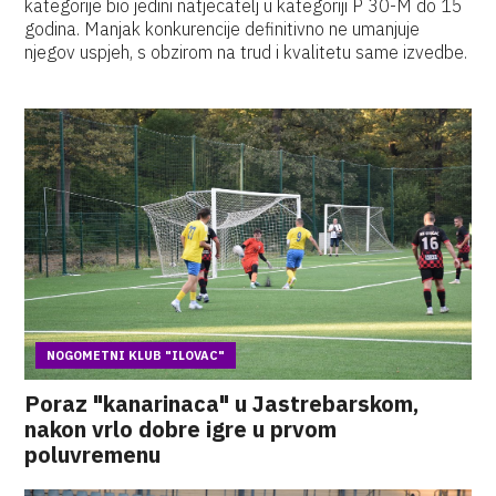
kategorije bio jedini natjecatelj u kategoriji P 30-M do 15
godina. Manjak konkurencije definitivno ne umanjuje
njegov uspjeh, s obzirom na trud i kvalitetu same izvedbe.
NOGOMETNI KLUB "ILOVAC"
Poraz "kanarinaca" u Jastrebarskom,
nakon vrlo dobre igre u prvom
poluvremenu