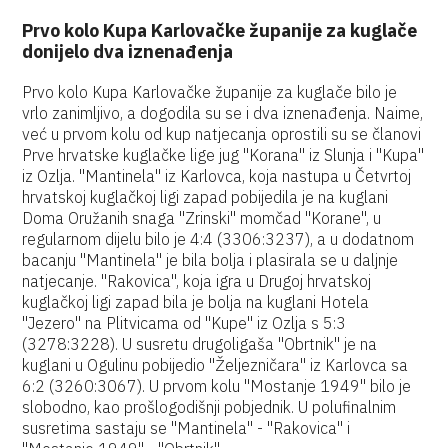
Prvo kolo Kupa Karlovačke županije za kuglače
donijelo dva iznenađenja
Prvo kolo Kupa Karlovačke županije za kuglače bilo je
vrlo zanimljivo, a dogodila su se i dva iznenađenja. Naime,
već u prvom kolu od kup natjecanja oprostili su se članovi
Prve hrvatske kuglačke lige jug "Korana" iz Slunja i "Kupa"
iz Ozlja. "Mantinela" iz Karlovca, koja nastupa u Četvrtoj
hrvatskoj kuglačkoj ligi zapad pobijedila je na kuglani
Doma Oružanih snaga "Zrinski" momčad "Korane", u
regularnom dijelu bilo je 4:4 (3306:3237), a u dodatnom
bacanju "Mantinela" je bila bolja i plasirala se u daljnje
natjecanje. "Rakovica", koja igra u Drugoj hrvatskoj
kuglačkoj ligi zapad bila je bolja na kuglani Hotela
"Jezero" na Plitvicama od "Kupe" iz Ozlja s 5:3
(3278:3228). U susretu drugoligaša "Obrtnik" je na
kuglani u Ogulinu pobijedio "Željezničara" iz Karlovca sa
6:2 (3260:3067). U prvom kolu "Mostanje 1949" bilo je
slobodno, kao prošlogodišnji pobjednik. U polufinalnim
susretima sastaju se "Mantinela" - "Rakovica" i