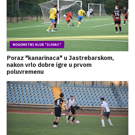
NOGOMETNI KLUB "ILOVAC"
Poraz "kanarinaca" u Jastrebarskom,
nakon vrlo dobre igre u prvom
poluvremenu