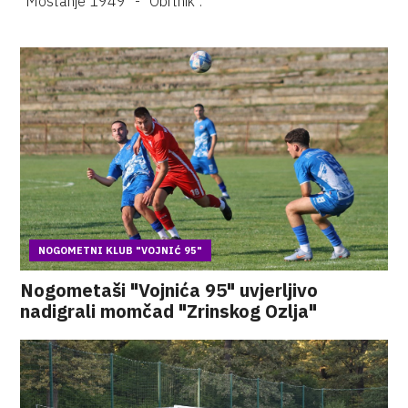
"Mostanje 1949" - "Obrtnik".
NOGOMETNI KLUB "VOJNIĆ 95"
Nogometaši "Vojnića 95" uvjerljivo
nadigrali momčad "Zrinskog Ozlja"