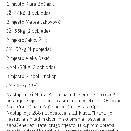
1.mjesto Klara Bošnjak
JŽ -44kg (1 pobjeda)
2.mjesto Matea Jakovović
JŽ -55kg (2 pobjede)
2.mjesto Jakov Žilić
JM -59kg (1 pobjeda)
2.mjesto Aleks Dakić
KAM -53kg (2 pobjede)
3.mjesto Mihael Trnokop
JM - 68kg (BP)
Nastupila je i Marta Polić u uzrastu seniorski, no ovoga
puta nije uspjela izboriti plasman. U nedjelju je u Osnovnoj
školi Granešina u Zagrebu održan "Bistra Open".
Nastupilo je 288 natjecatelja iz 21 kluba. "Prana" je
nastupila s mlađim dobnim skupinama i ostvarila
zapažene rezultate, drugo mjesto u ukupnom poretku