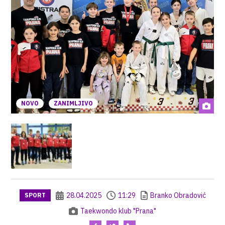
NOVO
ZANIMLJIVO
28.04.2025
11:29
Branko Obradović
SPORT
Taekwondo klub "Prana"