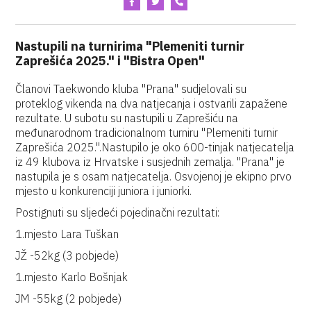
Nastupili na turnirima "Plemeniti turnir
Zaprešića 2025." i "Bistra Open"
Članovi Taekwondo kluba "Prana" sudjelovali su
proteklog vikenda na dva natjecanja i ostvarili zapažene
rezultate. U subotu su nastupili u Zaprešiću na
međunarodnom tradicionalnom turniru "Plemeniti turnir
Zaprešića 2025.".Nastupilo je oko 600-tinjak natjecatelja
iz 49 klubova iz Hrvatske i susjednih zemalja. "Prana" je
nastupila je s osam natjecatelja. Osvojenoj je ekipno prvo
mjesto u konkurenciji juniora i juniorki.
Postignuti su sljedeći pojedinačni rezultati:
1.mjesto Lara Tuškan
JŽ -52kg (3 pobjede)
1.mjesto Karlo Bošnjak
JM -55kg (2 pobjede)