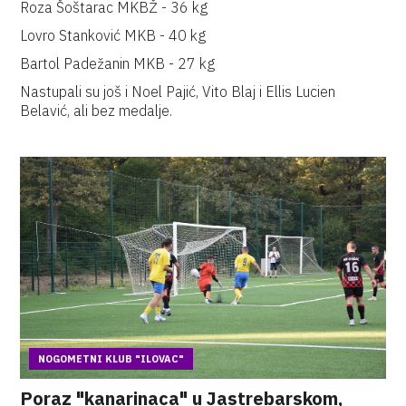
Roza Šoštarac MKBŽ - 36 kg
Lovro Stanković MKB - 40 kg
Bartol Padežanin MKB - 27 kg
Nastupali su još i Noel Pajić, Vito Blaj i Ellis Lucien
Belavić, ali bez medalje.
NOGOMETNI KLUB "ILOVAC"
Poraz "kanarinaca" u Jastrebarskom,