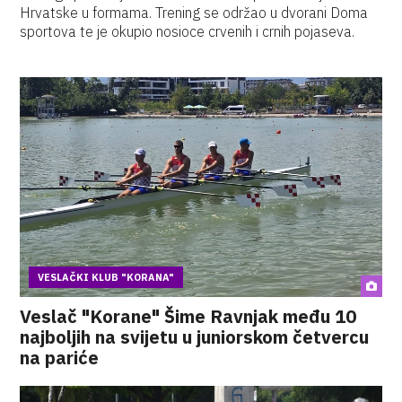
Hrvatske u formama. Trening se održao u dvorani Doma
sportova te je okupio nosioce crvenih i crnih pojaseva.
VESLAČKI KLUB "KORANA"
Veslač "Korane" Šime Ravnjak među 10
najboljih na svijetu u juniorskom četvercu
na pariće