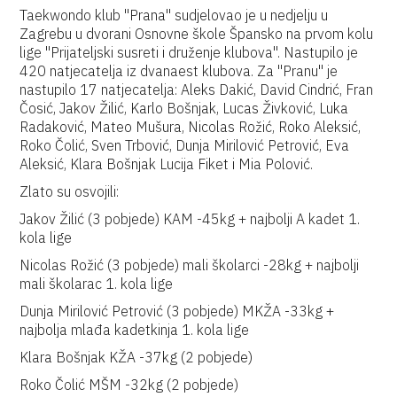
Taekwondo klub "Prana" sudjelovao je u nedjelju u
Zagrebu u dvorani Osnovne škole Špansko na prvom kolu
lige "Prijateljski susreti i druženje klubova". Nastupilo je
420 natjecatelja iz dvanaest klubova. Za "Pranu" je
nastupilo 17 natjecatelja: Aleks Dakić, David Cindrić, Fran
Čosić, Jakov Žilić, Karlo Bošnjak, Lucas Živković, Luka
Radaković, Mateo Mušura, Nicolas Rožić, Roko Aleksić,
Roko Čolić, Sven Trbović, Dunja Mirilović Petrović, Eva
Aleksić, Klara Bošnjak Lucija Fiket i Mia Polović.
Zlato su osvojili:
Jakov Žilić (3 pobjede) KAM -45kg + najbolji A kadet 1.
kola lige
Nicolas Rožić (3 pobjede) mali školarci -28kg + najbolji
mali školarac 1. kola lige
Dunja Mirilović Petrović (3 pobjede) MKŽA -33kg +
najbolja mlađa kadetkinja 1. kola lige
Klara Bošnjak KŽA -37kg (2 pobjede)
Roko Čolić MŠM -32kg (2 pobjede)