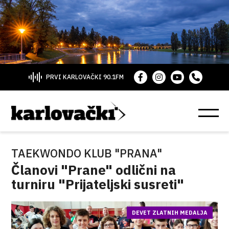
PRVI KARLOVAČKI 90.1FM
TAEKWONDO KLUB "PRANA"
Članovi "Prane" odlični na
turniru "Prijateljski susreti"
DEVET ZLATNIH MEDALJA