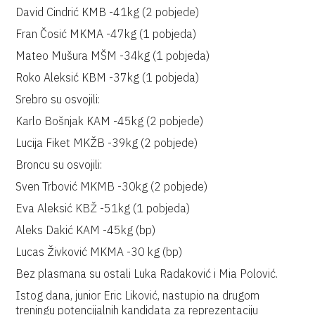
David Cindrić KMB -41kg (2 pobjede)
Fran Čosić MKMA -47kg (1 pobjeda)
Mateo Mušura MŠM -34kg (1 pobjeda)
Roko Aleksić KBM -37kg (1 pobjeda)
Srebro su osvojili:
Karlo Bošnjak KAM -45kg (2 pobjede)
Lucija Fiket MKŽB -39kg (2 pobjede)
Broncu su osvojili:
Sven Trbović MKMB -30kg (2 pobjede)
Eva Aleksić KBŽ -51kg (1 pobjeda)
Aleks Dakić KAM -45kg (bp)
Lucas Živković MKMA -30 kg (bp)
Bez plasmana su ostali Luka Radaković i Mia Polović.
Istog dana, junior Eric Liković, nastupio na drugom
treningu potencijalnih kandidata za reprezentaciju