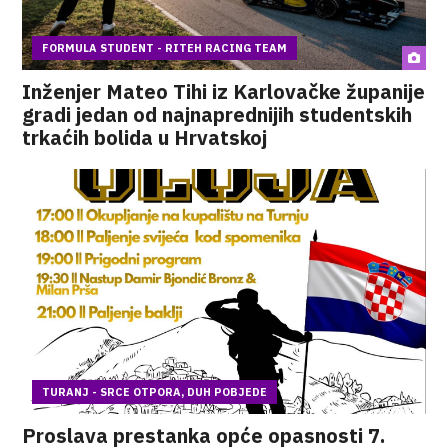
FORMULA STUDENT - RITEH RACING TEAM
Inženjer Mateo Tihi iz Karlovačke županije
gradi jedan od najnaprednijih studentskih
trkaćih bolida u Hrvatskoj
TURANJ - SRCE OTPORA, DUH POBJEDE
Proslava prestanka opće opasnosti 7.