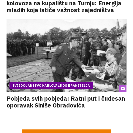
kolovoza na kupalištu na Turnju: Energija
mladih koja ističe važnost zajedništva
SVJEDOČANSTVO KARLOVAČKOG BRANITELJA
Pobjeda svih pobjeda: Ratni put i čudesan
oporavak Siniše Obradovića