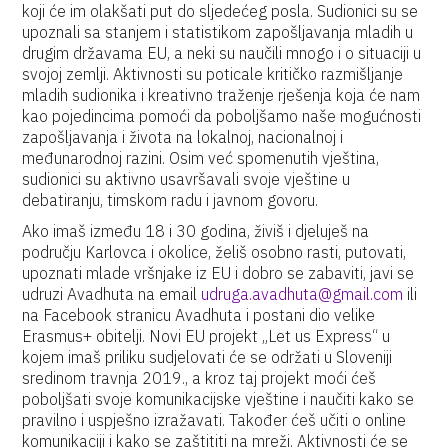
koji će im olakšati put do sljedećeg posla. Sudionici su se
upoznali sa stanjem i statistikom zapošljavanja mladih u
drugim državama EU, a neki su naučili mnogo i o situaciji u
svojoj zemlji. Aktivnosti su poticale kritičko razmišljanje
mladih sudionika i kreativno traženje rješenja koja će nam
kao pojedincima pomoći da poboljšamo naše mogućnosti
zapošljavanja i života na lokalnoj, nacionalnoj i
međunarodnoj razini. Osim već spomenutih vještina,
sudionici su aktivno usavršavali svoje vještine u
debatiranju, timskom radu i javnom govoru.
Ako imaš između 18 i 30 godina, živiš i djeluješ na
području Karlovca i okolice, želiš osobno rasti, putovati,
upoznati mlade vršnjake iz EU i dobro se zabaviti, javi se
udruzi Avadhuta na email
udruga.avadhuta@gmail.com
ili
na Facebook stranicu Avadhuta i postani dio velike
Erasmus+ obitelji. Novi EU projekt „Let us Express“ u
kojem imaš priliku sudjelovati će se održati u Sloveniji
sredinom travnja 2019., a kroz taj projekt moći ćeš
poboljšati svoje komunikacijske vještine i naučiti kako se
pravilno i uspješno izražavati. Također ćeš učiti o online
komunikaciji i kako se zaštititi na mreži. Aktivnosti će se