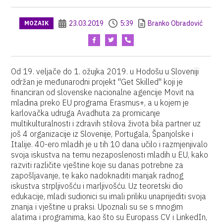
23.03.2019
5:39
Branko Obradović
MOZAIK
Od 19. veljače do 1. ožujka 2019. u Hodošu u Sloveniji
održan je međunarodni projekt "Get Skilled" koji je
financiran od slovenske nacionalne agencije Movit na
mladina preko EU programa Erasmus+, a u kojem je
karlovačka udruga Avadhuta za promicanje
multikulturalnosti i zdravih stilova života bila partner uz
još 4 organizacije iz Slovenije, Portugala, Španjolske i
Italije. 40-ero mladih je u tih 10 dana učilo i razmjenjivalo
svoja iskustva na temu nezaposlenosti mladih u EU, kako
razviti različite vještine koje su danas potrebne za
zapošljavanje, te kako nadoknaditi manjak radnog
iskustva strpljivošću i marljivošću. Uz teoretski dio
edukacije, mladi sudionici su imali priliku unaprijediti svoja
znanja i vještine u praksi. Upoznali su se s mnogim
alatima i programima, kao što su Europass CV i LinkedIn,