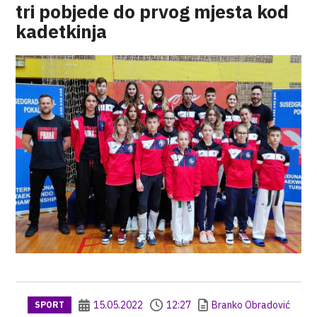
tri pobjede do prvog mjesta kod
kadetkinja
15.05.2022
12:27
Branko Obradović
SPORT