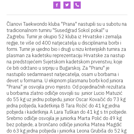
Članovi Taekwondo kluba "Prana" nastupili su u subotu na
tradicionalnom turniru "Susedgrad Sokol pokal" u
Zagrebu. Turnir je okupio 52 kluba iz Hrvatske i zemalja
regije, te više od 400 natjecatelja u disciplinama borbi i
formi. Turnir je ujedno bio i drugi u nizu kriterijskih turnira za
plasman za kadetsku reprezentaciju Hrvatske za nastup
na predstojećem Svjetskom kadetskom prvenstvu, koje
će biti održano u srpnju u Bugarskoj. Za "Pranu" je
nastupilo sedamnaest natjecatelja, osam u borbama i
devet u formama. U ekipnom plasmanu borbi kod juniora
"Prana" je osvojila prvo mjesto. Od pojedinačnih rezultata
u borbama zlatno odličje osvojili su junior Lucio Matuzić
do 55 kg uz jednu pobjedu, junior Oscar Kovačić do 73 kg
jedna pobjeda, kadetkinja B Tara Rožić do 41 kg jedna
pobjeda i kadetkinja A Lara Tuškan do 41 kg s tri pobjede.
Srebrno odličje osvojila je juniorka Marta Polić do 49 kg
bez pobjede, a brončano odličje juniorka Matea Magdić
do 63 kg jedna pobjeda i juniorka Leona Grubiša do 52 kg