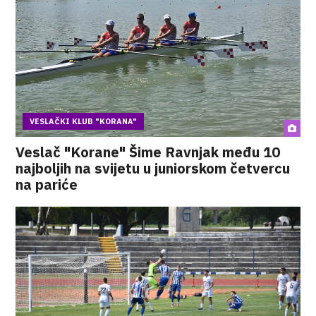
VESLAČKI KLUB "KORANA"
Veslač "Korane" Šime Ravnjak među 10
najboljih na svijetu u juniorskom četvercu
na pariće