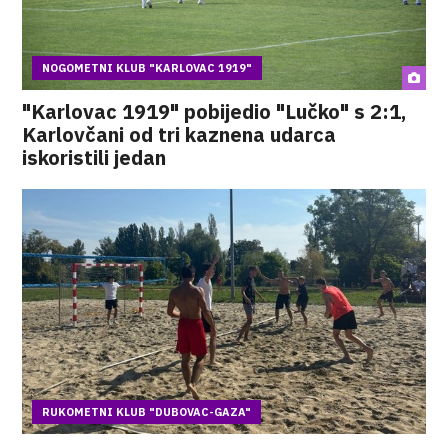
NOGOMETNI KLUB "KARLOVAC 1919"
"Karlovac 1919" pobijedio "Lučko" s 2:1,
Karlovčani od tri kaznena udarca
iskoristili jedan
RUKOMETNI KLUB "DUBOVAC-GAZA"