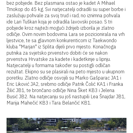
bez pobjede. Bez plasmana ostao je kadet A Mihael
Trnokop do 45 kg. Svi natjecatelji odradili su super borbe i
zaslužuju pohvale za svoj trud i rad, no iznimna pohvala
ide Lari Tuškan koja je odradila lavovski posao. S tri
pobjede kroz najteži mogući ždrijeb izborila je zlatno
odličje. Ovim novim bodovima Lara se pozicionirala na vrh
ljestvice, te sa glavnom konkurenticom iz Taekwondo
kluba "Marjan" iz Splita dijeli prvo mjesto. Konačnoga
putnika za svjetsko prvenstvo dobiti će se nakon
prvenstva Hrvatske za kadete i kadetkinje u lipnju.
Natjecatelji u formama također su postigli odličan
rezultat. Ekipno su se plasirali na peto mjesto u ukupnom
poretku. Zlatno odličje osvojili su Marko Gašparac JA1 i
Eric Liković JA2, srebrno odličje Patrik Čolić KA1 i Franka
Žilić JB1, te brončano odličje Nina Šket KB3 i Jelena
Busić JB2. Na natjecanju su još nastupili Lea Šnajdar JB1,
Marija Mahečić KB3 i Tara Belančić KB1.