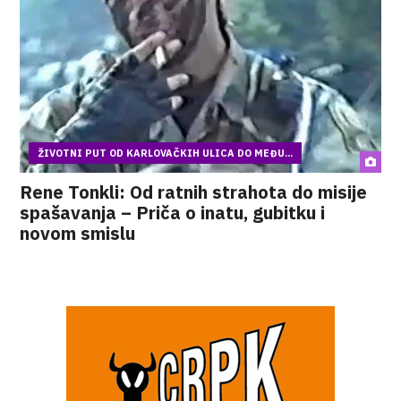
ŽIVOTNI PUT OD KARLOVAČKIH ULICA DO MEĐU...
Rene Tonkli: Od ratnih strahota do misije
spašavanja – Priča o inatu, gubitku i
novom smislu