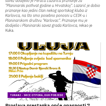
savez dodijelio je Feruču Lazariću priznanje za
"Planinarski pothvat godine u Hrvatskoj". Lazarić je dobio
priznanje kao jedini član nekog sportskog kluba iz
Karlovca, na što smo posebno ponosni u CEIK-u i
Planinarskom društvu "Karlovac". Priznanje mu je
dodijelio i Planinarski savez grada Karlovca,
rekao je
Kuka.
TURANJ - SRCE OTPORA, DUH POBJEDE
Proslava prestanka opće opasnosti 7.