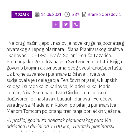
14.06.2021
5:37
Branko Obradović
MOZAIK
"Na drugi način lijepo", naslov je nove knjige najpoznatijeg
hrvatskog slijepog planinara i člana Planinarskog društva
"Karlovac" i CEIK-a "Braća Seljan" Feruča Lazarića.
Promocija knjige, održana je u Svetvinčentu u Istri. Knjiga
govori o brojnim aktivnostima ovog svestranogsportaša.
Uz brojne uzvanike i planinare iz čitave Hrvatske,
sudjelovala je i delegacija Feručovih prijatelja, klupskih
kolega i suradnika iz Karlovca, Mladen Kuka, Mario
Tomac, Nina Skorupan i Ivan Cindrić. Tom prilikom
dogovoren je i nastavak budućih planova i Feručove
suradnje sa Mladenom Kukom po pitanju planinarstva i
Mariom Tomcom po pitanju treniranja borilačkih vještina.
-U prošloj godini za obilazak planinarskog puta Via
adriatica u dužini od 1100 km, Hrvatski planinarski