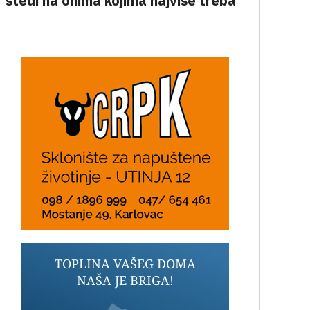
štedi na onima kojima najviše treba”