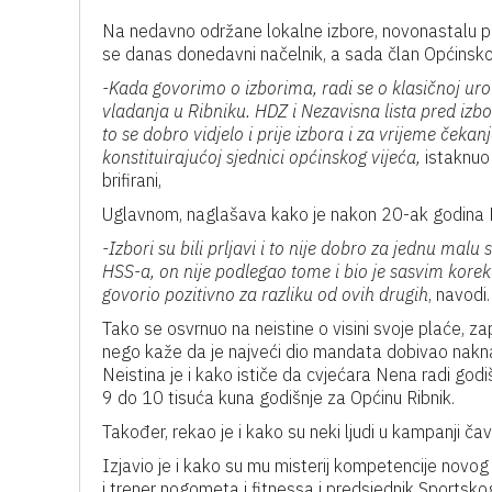
Na nedavno održane lokalne izbore, novonastalu poli
se danas donedavni načelnik, a sada član Općinskog
-Kada govorimo o izborima, radi se o klasičnoj ur
vladanja u Ribniku. HDZ i Nezavisna lista pred izbore 
to se dobro vidjelo i prije izbora i za vrijeme čekanja
konstituirajućoj sjednici općinskog vijeća,
istaknuo 
brifirani,
Uglavnom, naglašava kako je nakon 20-ak godina H
-Izbori su bili prljavi i to nije dobro za jednu malu 
HSS-a, on nije podlegao tome i bio je sasvim korekt
govorio pozitivno za razliku od ovih drugih
, navodi.
Tako se osvrnuo na neistine o visini svoje plaće, z
nego kaže da je najveći dio mandata dobivao nakn
Neistina je i kako ističe da cvjećara Nena radi god
9 do 10 tisuća kuna godišnje za Općinu Ribnik.
Također, rekao je i kako su neki ljudi u kampanji č
Izjavio je i kako su mu misterij kompetencije novog
i trener nogometa i fitnessa i predsjednik Sportsko