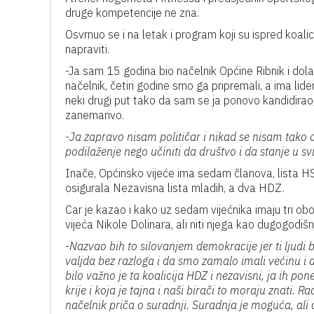
druge kompetencije ne zna.
Osvrnuo se i na letak i program koji su ispred koalic
napraviti.
-Ja sam 15 godina bio načelnik Općine Ribnik i dola
načelnik, četiri godine smo ga pripremali, a ima li
neki drugi put tako da sam se ja ponovo kandidirao,
zanemarivo.
-Ja zapravo nisam političar i nikad se nisam tako 
podilaženje nego učiniti da društvo i da stanje u 
Inače, Općinsko vijeće ima sedam članova, lista HS
osigurala Nezavisna lista mladih, a dva HDZ.
Car je kazao i kako uz sedam vijećnika imaju tri obo
vijeća Nikole Dolinara, ali niti njega kao dugogodiš
-
Nazvao bih to silovanjem demokracije jer ti ljudi b
valjda bez razloga i da smo zamalo imali većinu i 
bilo važno je ta koalicija HDZ i nezavisni, ja ih p
krije i koja je tajna i naši birači to moraju znati. Ra
načelnik priča o suradnji. Suradnja je moguća, ali 