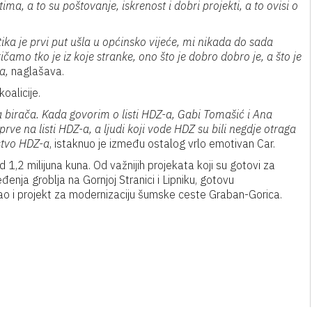
, a to su poštovanje, iskrenost i dobri projekti, a to ovisi o
ika je prvi put ušla u općinsko vijeće, mi nikada do sada
ičamo tko je iz koje stranke, ono što je dobro dobro je, a što je
a,
naglašava.
oalicije.
a birača. Kada govorim o listi HDZ-a, Gabi Tomašić i Ana
prve na listi HDZ-a, a ljudi koji vode HDZ su bili negdje otraga
dstvo HDZ-a
, istaknuo je između ostalog vrlo emotivan Car.
 1,2 milijuna kuna. Od važnijih projekata koji su gotovi za
đenja groblja na Gornjoj Stranici i Lipniku, gotovu
o i projekt za modernizaciju šumske ceste Graban-Gorica.