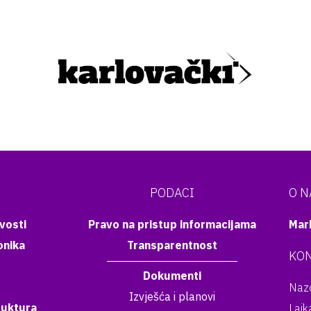
PODACI
O 
vosti
Pravo na pristup informacijama
Mar
onika
Transparentnost
KON
Dokumenti
Nazo
Izvješća i planovi
ruktura
Lajk