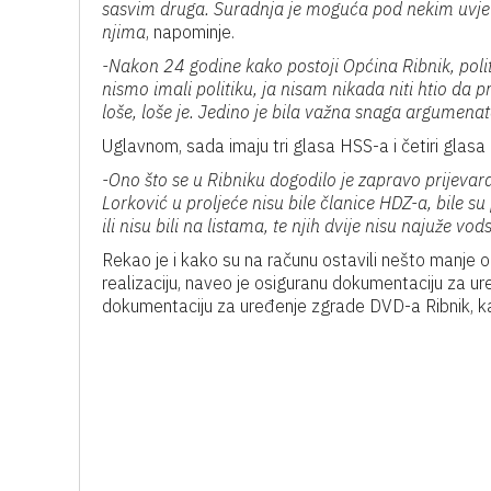
sasvim druga. Suradnja je moguća pod nekim uvjetima
njima
, napominje.
-Nakon 24 godine kako postoji Općina Ribnik, polit
nismo imali politiku, ja nisam nikada niti htio da pr
loše, loše je. Jedino je bila važna snaga argumenat
Uglavnom, sada imaju tri glasa HSS-a i četiri glasa k
-Ono što se u Ribniku dogodilo je zapravo prijevar
Lorković u proljeće nisu bile članice HDZ-a, bile su 
ili nisu bili na listama, te njih dvije nisu najuže vo
Rekao je i kako su na računu ostavili nešto manje od
realizaciju, naveo je osiguranu dokumentaciju za ure
dokumentaciju za uređenje zgrade DVD-a Ribnik, ka