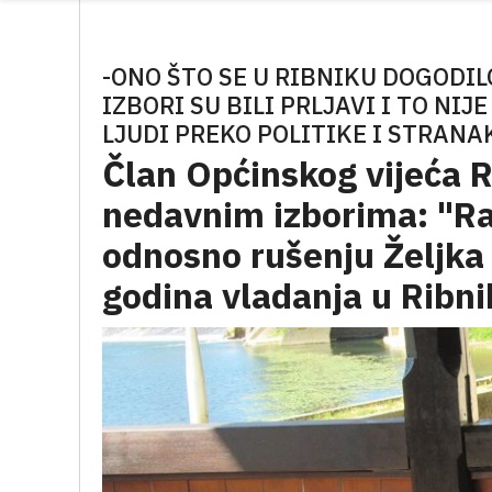
-ONO ŠTO SE U RIBNIKU DOGODIL
IZBORI SU BILI PRLJAVI I TO NI
LJUDI PREKO POLITIKE I STRAN
Član Općinskog vijeća R
nedavnim izborima: "Rad
odnosno rušenju Željka
godina vladanja u Ribni