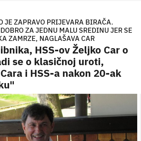
O JE ZAPRAVO PRIJEVARA BIRAČA.
JE DOBRO ZA JEDNU MALU SREDINU JER SE
AKA ZAMRZE, NAGLAŠAVA CAR
ibnika, HSS-ov Željko Car o
i se o klasičnoj uroti,
 Cara i HSS-a nakon 20-ak
ku"