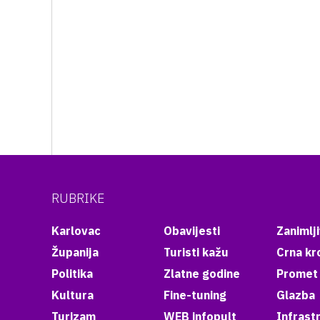
RUBRIKE
Karlovac
Obavijesti
Zanimlji
Županija
Turisti kažu
Crna kr
Politika
Zlatne godine
Promet
Kultura
Fine-tuning
Glazba
Turizam
WEB infopult
Infrast