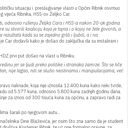
tičku situaciju i preslagivanje vlasti u Općini Ribnik osvrnuo
 vijeća Ribnika, HSS-ov Željko Car.
oti, odnosno rušenju Željka Cara i HSS-a nakon 20-ak godina
su stvorili koaliciju koja je tajna i o kojoj ne žele govoriti, a
 rezultata kada su se zajedno grlili i ljubili, a i na
je Car dodavši kako je došao do zaključka da su instalirani i
DZ prvi put došao na vlast u Ribniku.
sredinu jer se ljudi preko politike i stranaka zamrze. Što se tiče
an, nije lagao, niti se služio neistinama i manipulacijama, već
apravo naknade, koja nije iznosila 12.400 kuna kako neki tvrde,
adu od 5.577 kuna, odnosno 5.800 kuna zadnjih godinu dana.
išnje za iznos od 300 tisuća kuna za općinu, a zapravo radi za
avlima šarali po njegovom autu…
 načelnika Dine Blaževića, jer osim što zna samo da je student
g društva Kostenjar Ribnik, te uz one formalno pravne, za