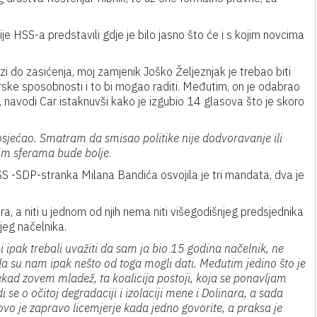
ije HSS-a predstavili gdje je bilo jasno što će i s kojim novcima
zi do zasićenja, moj zamjenik Joško Željeznjak je trebao biti
derske sposobnosti i to bi mogao raditi. Međutim, on je odabrao
 navodi Car istaknuvši kako je izgubio 14 glasova što je skoro
osjećao. Smatram da smisao politike nije dodvoravanje ili
svim sferama bude bolje
.
S -SDP-stranka Milana Bandića osvojila je tri mandata, dva je
ra, a niti u jednom od njih nema niti višegodišnjeg predsjednika
njeg načelnika.
i ipak trebali uvažiti da sam ja bio 15 godina načelnik, ne
da su nam ipak nešto od toga mogli dati. Međutim jedino što je
onekad zovem mladež, ta koalicija postoji, koja se ponavljam
di se o očitoj degradaciji i izolaciji mene i Dolinara, a sada
ovo je zapravo licemjerje kada jedno govorite, a praksa je