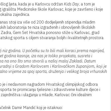
šlog ljeta, kada je u Karlovcu održan
Kids Day
, a tom je
 igrališta Medicinske škole Karlovac, koje je završeno i koje
 lokalna zajednica.
nas stoji iza više od 200 dodijeljenih stipendija mladim
ih laboratorija te niza izgrađenih i obnovljenih školskih
 i Zadra, Gem Set Hrvatska ponosno stiže u Karlovac, grad
vatskog sporta s ciljem stvaranja boljih i kvalitetnijih prostora
 niz godina. U početku su to bili mali koraci prema naprijed,
 godina kasnije, iza nas je toliko projekata, susreta i
a na ono što smo stvorili u našoj maloj Zakladi. Datum
uradnji s Gradom Karlovcem i Karlovačkom županijom, koji je
alno vrijeme za spoj sporta, druženja i velikog broja vrhunskih
o je i nedavnom nagradom Hrvatskog olimpijskog odbora
 sporta te promicanju tjelesne i zdravstvene kulture djece i
 zajedništva i ulaganja u mlade, Karlovac čini idealnim
elnik Damir Mandić koji je istaknuo: