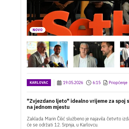
NOVO
19.05.2026
6:15
Priopćenje
KARLOVAC
"Zvjezdano ljeto" idealno vrijeme za spoj 
na jednom mjestu
Zaklada Marin Čilić službeno je najavila četvrto i
će se održati 12. Srpnja, u Karlovcu.