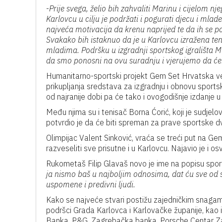
-
Prije svega, želio bih zahvaliti Marinu i cijelom
Karlovcu u cilju je podržati i pogurati djecu i mlad
najveća motivacija da krenu naprijed te da ih se 
Svakako bih istaknuo da je u Karlovcu izražena ten
mladima. Podršku u izgradnji sportskog igrališta M
da smo ponosni na ovu suradnju i vjerujemo da ćem
Humanitarno-sportski projekt Gem Set Hrvatska ve
prikupljanja sredstava za izgradnju i obnovu sports
od najranije dobi pa će tako i ovogodišnje izdanje u
Među njima su i tenisač Borna Ćorić, koji je sudjelo
potvrdio je da će biti spreman za prave sportske dv
Olimpijac Valent Sinković, vraća se treći put na 
razveseliti sve prisutne i u Karlovcu. Najavio je i o
Rukometaš Filip Glavaš novo je ime na popisu sport
ja nismo baš u najboljim odnosima, dat ću sve od 
uspomene i predivni ljudi.
Kako se najveće stvari postižu zajedničkim snagama,
podršci Grada Karlovca i Karlovačke županije, kao i
Banka, P&G, Zagrebačka banka, Porsche Centar Z