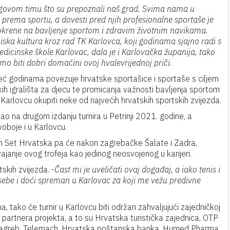
 njegovom timu što su prepoznali naš grad. Svima nama u
e prema sportu, a dovesti pred njih profesionalne sportaše je
pokrene na bavljenje sportom i zdravim životnim navikama.
iska kultura kroz rad TK Karlovca, koji godinama sjajno radi s
edicinske škole Karlovac, dala je i Karlovačka županija, tako
o biti dobri domaćini ovoj hvalevrijednoj priči
.
ć godinama povezuje hrvatske sportašice i sportaše s ciljem
kih igrališta za djecu te promicanja važnosti bavljenja sportom
 Karlovcu okupiti neke od najvećih hrvatskih sportskih zvijezda.
vao na drugom izdanju turnira u Petrinji 2021. godine, a
oboje i u Karlovcu.
Gem Set Hrvatska pa će nakon zagrebačke Šalate i Zadra,
svajanje ovog trofeja kao jedinog neosvojenog u karijeri.
skih zvijezda. -
Čast mi je uveličati ovaj događaj, a iako tenis i
sebe i doći spreman u Karlovac za koji me vežu predivne
 tako će turnir u Karlovcu biti održan zahvaljujući zajedničkoj
 partnera projekta, a to su Hrvatska turistička zajednica, OTP
agreb, Telemach, Hrvatska poštanska banka, Humed Pharma,