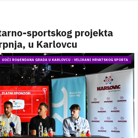
tarno-sportskog projekta
rpnja, u Karlovcu
UOČI ROĐENDANA GRADA U KARLOVCU - VELIKANI HRVATSKOG SPORTA