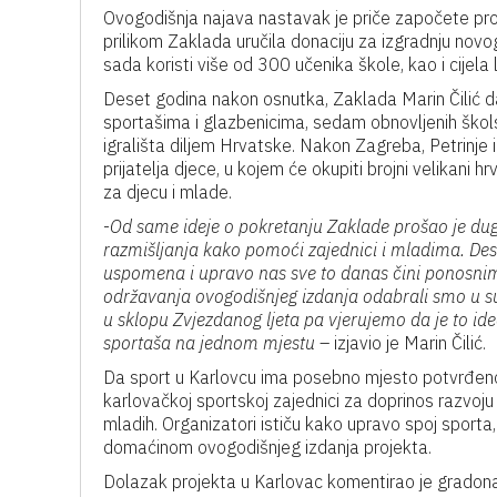
Ovogodišnja najava nastavak je priče započete pro
prilikom Zaklada uručila donaciju za izgradnju novog
sada koristi više od 300 učenika škole, kao i cijela
Deset godina nakon osnutka, Zaklada Marin Čilić da
sportašima i glazbenicima, sedam obnovljenih školsk
igrališta diljem Hrvatske. Nakon Zagreba, Petrinje
prijatelja djece, u kojem će okupiti brojni velikani hr
za djecu i mlade.
-
Od same ideje o pokretanju Zaklade prošao je dugi
razmišljanja kako pomoći zajednici i mladima. Deset
uspomena i upravo nas sve to danas čini ponosnim
održavanja ovogodišnjeg izdanja odabrali smo u s
u sklopu Zvjezdanog ljeta pa vjerujemo da je to ide
sportaša na jednom mjestu
– izjavio je Marin Čilić.
Da sport u Karlovcu ima posebno mjesto potvrđen
karlovačkoj sportskoj zajednici za doprinos razvoju
mladih. Organizatori ističu kako upravo spoj sporta,
domaćinom ovogodišnjeg izdanja projekta.
Dolazak projekta u Karlovac komentirao je gradonač