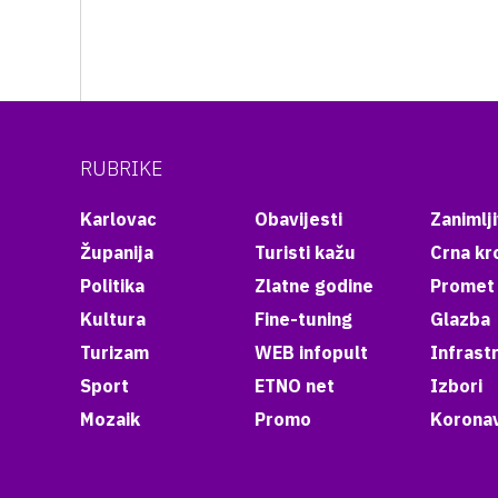
RUBRIKE
Karlovac
Obavijesti
Zanimlji
Županija
Turisti kažu
Crna kr
Politika
Zlatne godine
Promet
Kultura
Fine-tuning
Glazba
Turizam
WEB infopult
Infrast
Sport
ETNO net
Izbori
Mozaik
Promo
Koronav