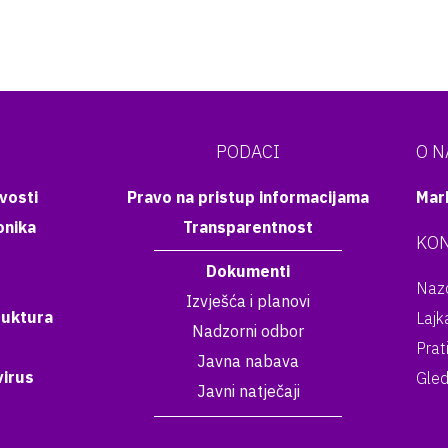
PODACI
O 
vosti
Pravo na pristup informacijama
Mar
onika
Transparentnost
KON
Dokumenti
Nazo
Izvješća i planovi
ruktura
Lajk
Nadzorni odbor
Prat
Javna nabava
irus
Gled
Javni natječaji