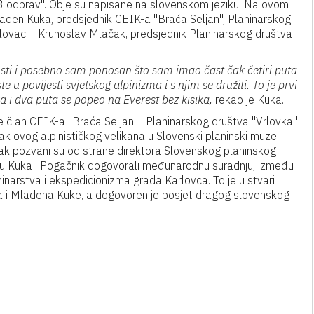
3 odprav". Obje su napisane na slovenskom jeziku. Na ovom
laden Kuka, predsjednik CEIK-a "Braća Seljan", Planinarskog
lovac" i Krunoslav Mlačak, predsjednik Planinarskog društva
sti i posebno sam ponosan što sam imao čast čak četiri puta
 u povijesti svjetskog alpinizma i s njim se družiti. To je prvi
a i dva puta se popeo na Everest bez kisika,
rekao je Kuka.
 je član CEIK-a "Braća Seljan" i Planinarskog društva "Vrlovka "i
azak ovog alpinističkog velikana u Slovenski planinski muzej.
čak pozvani su od strane direktora Slovenskog planinskog
u Kuka i Pogačnik dogovorali međunarodnu suradnju, između
narstva i ekspedicionizma grada Karlovca. To je u stvari
ka i Mladena Kuke, a dogovoren je posjet dragog slovenskog