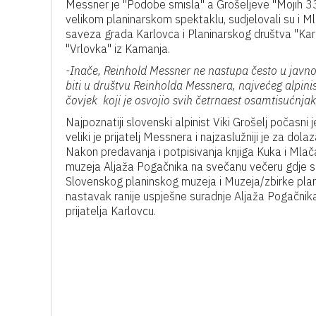
Messner je "Podobe smisla" a Grošeljeve "Mojih 3
velikom planinarskom spektaklu, sudjelovali su i M
saveza grada Karlovca i Planinarskog društva "Kar
"Vrlovka" iz Kamanja.
-Inače, Reinhold Messner ne nastupa često u javno
biti u društvu Reinholda Messnera, najvećeg alpiniste
čovjek koji je osvojio svih četrnaest osamtisućnjak
Najpoznatiji slovenski alpinist Viki Grošelj počasni
veliki je prijatelj Messnera i najzaslužniji je za dol
Nakon predavanja i potpisivanja knjiga Kuka i Mla
muzeja Aljaža Pogačnika na svečanu večeru gdje s
Slovenskog planinskog muzeja i Muzeja/zbirke plani
nastavak ranije uspješne suradnje Aljaža Pogačni
prijatelja Karlovcu.