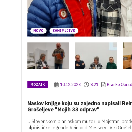
NOVO
ZANIMLJIVO
10.12.2023
8:21
Branko Obrad
MOZAIK
Naslov knjige koju su zajedno napisali Rei
Grošeljeve "Mojih 33 odprav"
U Slovenskom planinskom muzeju u Mojstrani predstav
alpinističke legende Reinhold Messner i Viki Grošelj