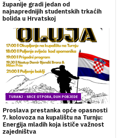
županije gradi jedan od
najnaprednijih studentskih trkaćih
bolida u Hrvatskoj
TURANJ - SRCE OTPORA, DUH POBJEDE
Proslava prestanka opće opasnosti
7. kolovoza na kupalištu na Turnju:
Energija mladih koja ističe važnost
zajedništva