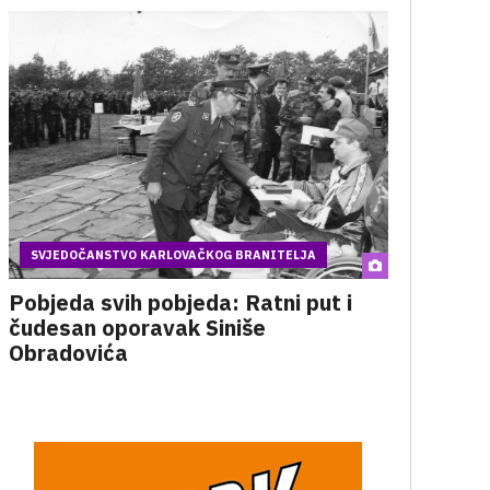
SVJEDOČANSTVO KARLOVAČKOG BRANITELJA
Pobjeda svih pobjeda: Ratni put i
čudesan oporavak Siniše
Obradovića