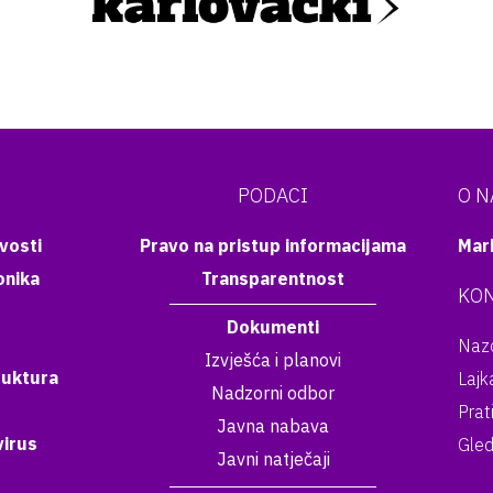
PODACI
O 
vosti
Pravo na pristup informacijama
Mar
onika
Transparentnost
KON
Dokumenti
Nazo
Izvješća i planovi
ruktura
Lajk
Nadzorni odbor
Prat
Javna nabava
irus
Gled
Javni natječaji