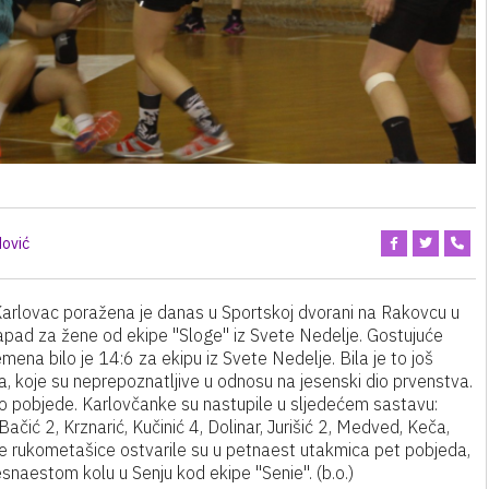
ović
rlovac poražena je danas u Sportskoj dvorani na Rakovcu u
pad za žene od ekipe "Sloge" iz Svete Nedelje. Gostujuće
mena bilo je 14:6 za ekipu iz Svete Nedelje. Bila je to još
, koje su neprepoznatljive u odnosu na jesenski dio prvenstva.
do pobjede. Karlovčanke su nastupile u sljedećem sastavu:
ačić 2, Krznarić, Kučinić 4, Dolinar, Jurišić 2, Medved, Keča,
čke rukometašice ostvarile su u petnaest utakmica pet pobjeda,
snaestom kolu u Senju kod ekipe "Senie". (b.o.)