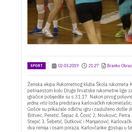
02.03.2019
21:27
Branko Obrad
SPORT
Ženska ekipa Rukometnog kluba Škola rukometa Ka
petnaestom kolu Druge hrvatske rukometne lige za
igračice pobijedile su s 31:17. Nakon prvog poluvre
jedna vrlo lođa predstava karlovačkih rukometašica
Gošće su prikazale odličnu igru i zasluženo došle 
Britvec, Peretić, Šepac 4, Čović 2, Novković, Petra B
Stepić 3, Šebetić, Dutković i Marijanović. Karlova
dva remija i osam poraza. Karlovčanke gostuju u še