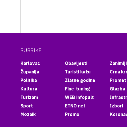
RUBRIKE
Karlovac
Obavijesti
Zanimlji
Županija
Turisti kažu
Crna kr
Politika
Zlatne godine
Promet
Kultura
Fine-tuning
Glazba
Turizam
WEB infopult
Infrast
Sport
ETNO net
Izbori
Mozaik
Promo
Koronav