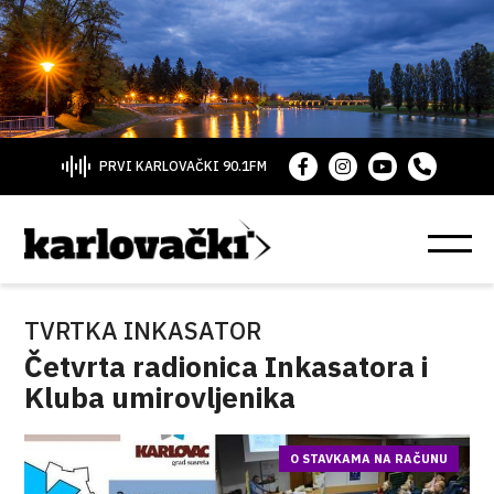
PRVI KARLOVAČKI 90.1FM
TVRTKA INKASATOR
Četvrta radionica Inkasatora i
Kluba umirovljenika
O STAVKAMA NA RAČUNU