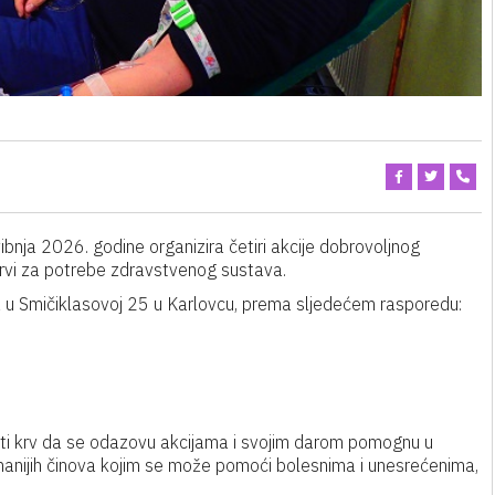
bnja 2026. godine organizira četiri akcije dobrovoljnog
 krvi za potrebe zdravstvenog sustava.
a u Smičiklasovoj 25 u Karlovcu, prema sljedećem rasporedu:
ati krv da se odazovu akcijama i svojim darom pomognu u
umanijih činova kojim se može pomoći bolesnima i unesrećenima,