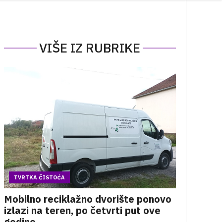
VIŠE IZ RUBRIKE
TVRTKA ČISTOĆA
Mobilno reciklažno dvorište ponovo
izlazi na teren, po četvrti put ove
godine