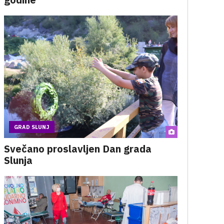
GRAD SLUNJ
Svečano proslavljen Dan grada
Slunja