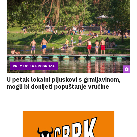
VREMENSKA PROGNOZA
U petak lokalni pljuskovi s grmljavinom,
mogli bi donijeti popuštanje vrućine