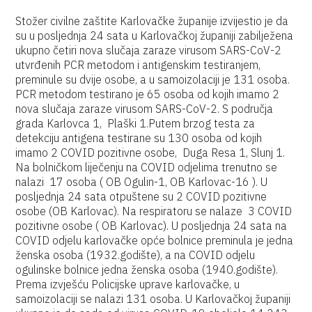
Stožer civilne zaštite Karlovačke županije izvijestio je da
su u posljednja 24 sata u Karlovačkoj županiji zabilježena
ukupno četiri nova slučaja zaraze virusom SARS-CoV-2
utvrđenih PCR metodom i antigenskim testiranjem,
preminule su dvije osobe, a u samoizolaciji je 131 osoba.
PCR metodom testirano je 65 osoba od kojih imamo 2
nova slučaja zaraze virusom SARS-CoV-2. S područja
grada Karlovca 1, Plaški 1.Putem brzog testa za
detekciju antigena testirane su 130 osoba od kojih
imamo 2 COVID pozitivne osobe, Duga Resa 1, Slunj 1.
Na bolničkom liječenju na COVID odjelima trenutno se
nalazi 17 osoba ( OB Ogulin-1, OB Karlovac-16 ). U
posljednja 24 sata otpuštene su 2 COVID pozitivne
osobe (OB Karlovac). Na respiratoru se nalaze 3 COVID
pozitivne osobe ( OB Karlovac). U posljednja 24 sata na
COVID odjelu karlovačke opće bolnice preminula je jedna
ženska osoba (1932.godište), a na COVID odjelu
ogulinske bolnice jedna ženska osoba (1940.godište).
Prema izvješću Policijske uprave karlovačke, u
samoizolaciji se nalazi 131 osoba. U Karlovačkoj županiji