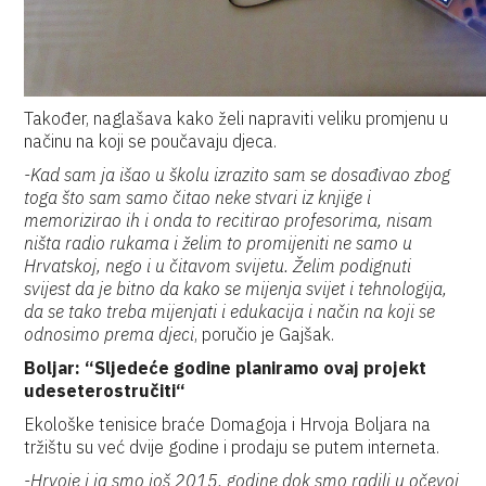
Također, naglašava kako želi napraviti veliku promjenu u
načinu na koji se poučavaju djeca.
-Kad sam ja išao u školu izrazito sam se dosađivao zbog
toga što sam samo čitao neke stvari iz knjige i
memorizirao ih i onda to recitirao profesorima, nisam
ništa radio rukama i želim to promijeniti ne samo u
Hrvatskoj, nego i u čitavom svijetu. Želim podignuti
svijest da je bitno da kako se mijenja svijet i tehnologija,
da se tako treba mijenjati i edukacija i način na koji se
odnosimo prema djeci
, poručio je Gajšak.
Boljar: “Sljedeće godine planiramo ovaj projekt
udeseterostručiti“
Ekološke tenisice braće Domagoja i Hrvoja Boljara na
tržištu su već dvije godine i prodaju se putem interneta.
-Hrvoje i ja smo još 2015. godine dok smo radili u očevoj