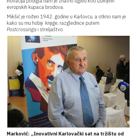
inovacija podigla nam je znatno ugled kod izbirljivih
evropskih kupaca brodova.
Mikšić je rođen 1942. godine u Karlovcu, a otkrio nam je
kako su mu hobiji knjige, razglednice putem
Postcrossinga
i streljaštvo.
Marković: „Inovativni Karlovački sat na tržištu od