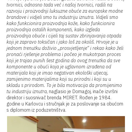
tvornici, odnosno tada već i našoj tvornici, radili na
razvoju i proizvodnji luksuzne obuće za europske modne
brandove i vidjeli smo tu industriju iznutra. Vidjeli smo
kako funkcionira proizvodnja kože, kako funkcionira
proizvodnja ostalih komponenti, kako izgleda
proizvodnja obuće i cijeli taj sustav zbrinjavanja otpada
koji je zapravo toksičan i jako loš za okoliš. Hrvoje je u
jednom trenutku doživio „prosvjetljenje“ i rekao kako želi
pronaći rješenje problema i počeo je mukotrpan proces
koji je trajao punih šest godina do ovog trenutka da sve
komponente u obući koja je uglavnom izrađena od
materijala koji je imao negativan ekološki utjecaj,
zamijenimo materijalima koji su prirodni i koji su u
skladu s prirodom. To je bila motivacija da promijenimo
tu industriju iznutra
, naglasio je Domagoj, inače izvršni
direktor i suosnivač brenda MIRET. Rođen je 1984.
godine u Karlovcu i stručnjak je za poslovanje sa obućom
s diplomom iz poduzetništva.