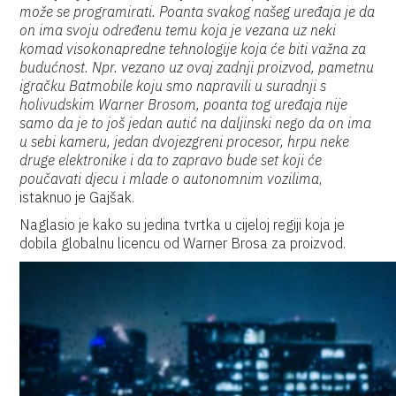
može se programirati. Poanta svakog našeg uređaja je da
on ima svoju određenu temu koja je vezana uz neki
komad visokonapredne tehnologije koja će biti važna za
budućnost. Npr. vezano uz ovaj zadnji proizvod, pametnu
igračku Batmobile koju smo napravili u suradnji s
holivudskim Warner Brosom, poanta tog uređaja nije
samo da je to još jedan autić na daljinski nego da on ima
u sebi kameru, jedan dvojezgreni procesor, hrpu neke
druge elektronike i da to zapravo bude set koji će
poučavati djecu i mlade o autonomnim vozilima
,
istaknuo je Gajšak.
Naglasio je kako su jedina tvrtka u cijeloj regiji koja je
dobila globalnu licencu od Warner Brosa za proizvod.