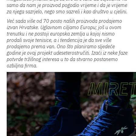
samo da nam je proizvod pogodio vrijeme i da je vrijeme
za njega sazrjelo, nego smo sazreli i kao društvo u cjelini.
Već sada više od 70 posto naših proizvoda prodajemo
izvan Hrvatske. Uglavnom ciljamo Europu; još u ovom
trenutku i ne postoji europska zemlja u kojoj nismo
prodali svoje tenisice, a i tendencija je da sve više
prodajemo prema van. Ono što planiramo sljedeće
godine je ovaj projekt udeseterostručiti. Izaći iz neke faze
potvrde tržišnog interesa u to da stvarno postanemo
ozbiljna firma.