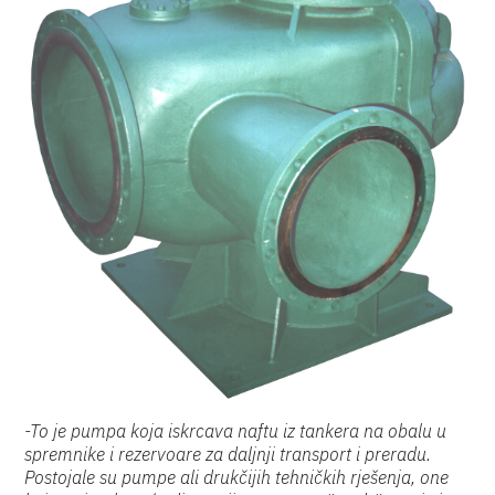
-To je pumpa koja iskrcava naftu iz tankera na obalu u
spremnike i rezervoare za daljnji transport i preradu.
Postojale su pumpe ali drukčijih tehničkih rješenja, one