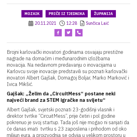
MOZAIK
PRIČE IZ TJEDNIKA
ŽUPANIJA
20.11.2021
12:28
Sunčica Laić
Brojni karlovački inovatori godinama osvajaju prestižne
nagrade na domaćim i međunarodnim izložbama
inovacija. Na nedavnom predavanju o inovacijama u
Karlovcu svoje inovacije predstavili su poznati karlovački
inovatori Albert Gajšak, Domagoj Boljar, Marko Marković i
Ivica Mikšić.
Gajšak: „Želim da „CircuitMess“ postane neki
najveći brand za STEM igračke na svijetu“
Albert Gajšak, svjetski poznati 23-godišnji vlasnik i
direktor tvrtke “CircuitMess“, prije četiri i pol godine
pokrenuo je svoj startup. Tada još nije mogao ni sanjati da
će danas imati tvrtku s 23 zaposlena i prihodom od oko
milijun eura, a proizvodnja se odvija u velikom prostoru u