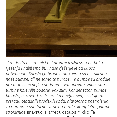
-I onda da bismo bili konkurentni tražili smo najbolja
rješenja i našli smo ih, i naše rješenje je od kupca
prihvaćeno. Koriste ga brodovi na kojima su instalirane
naše pumpe, ali ne samo te pumpe. Te pumpe su prodale
ne samo sebe nego i dodatnu novu opremu, znači parne
turbine koje njih pogone, vakuum kondenzator, pumpe
balasta, cjevovod, automatiku i regulaciju, uređaje za
preradu otpadnih brodskih voda, hidroforna postrojenja
za pripremu sanitarne vode na brodu, kompletne pumpe
strojarnice
, istaknuo je između ostalog Mikšić. Ta