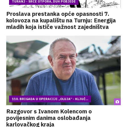
TURANJ - SRCE OTPORA, DUH POBJEDE
Proslava prestanka opće opasnosti 7.
kolovoza na kupalištu na Turnju: Energija
mladih koja ističe važnost zajedništva
110. BRIGADA U OPERACIJI „OLUJA“ - KLJUČ...
Razgovor s Ivanom Kolencom o
povijesnim danima oslobađanja
karlovačkog kraja