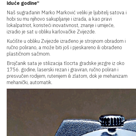
iduće godine“
Naš sugrađanin Marko Marković veliki je ljubitelj satova i
hobi su mu njihovo sakupljanje i izrada, a kao pravi
lokalpatriot, koristeći inovativnost, znanje i umijeće,
izradio je sat u obliku karlovačke Zvijezde.
Kućište u obliku Zvijezde izrađeno je strojnom obradom i
ručno polirano, a može biti još i pjeskareno ili obrađeno
plastičnom sačmom.
Brojčanik sata je stilizacija tlocrta gradske jezgre iz oko
1756. godine, laserski rezan i graviran, ručno poliran i
presvučen rodijem, rutenijem ili zlatom, dok je mehanizam
mehanički, automatik.