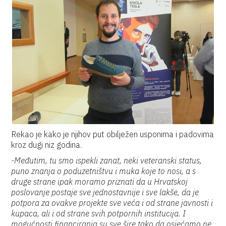
Rekao je kako je njihov put obilježen usponima i padovima
kroz dugi niz godina.
-Međutim, tu smo ispekli zanat, neki veteranski status,
puno znanja o poduzetništvu i muka koje to nosi, a s
druge strane ipak moramo priznati da u Hrvatskoj
poslovanje postaje sve jednostavnije i sve lakše, da je
potpora za ovakve projekte sve veća i od strane javnosti i
kupaca, ali i od strane svih potpornih institucija. I
mogućnosti financiranja su sve šire tako da osjećamo ne