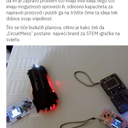
da im je zapravo problem što imaju više ideja nego što
imaju mogućnosti sprovesti ih, odnosno kapaciteta za
napraviti proizvod i pustiti ga na tržište čime ta ideja tek
dobiva svoju vrijednost.
Što se tiče budućih planova, otkrio je kako želi da
„CircuitMess“ postane najveći brand za STEM igračke na
svijetu.