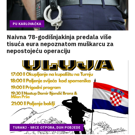
PU KARLOVAČKA
Naivna 78-godišnjakinja predala više
tisuća eura nepoznatom muškarcu za
nepostojeću operaciju
TURANJ - SRCE OTPORA, DUH POBJEDE