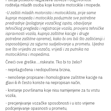
roditelja mladih osoba koje koriste motocikle i mopede.
-
U zaštiti mladih motorista i motociklista, prije same
kupnje mopeda i motocikla poduzmite sve potrebne
predradnje (polaganje vozačkog ispita, obavljanje
tehničkog pregleda i registracije vozila, provjera tehničke
ispravnosti vozila, kupnja zaštitne kacige i druge
potrebne zaštitne opreme), kako bi oni bili što zaštićeniji i
osposobljeniji za sigurno sudjelovanje u prometu. Ujedno
sve što vrijedni za vozača, vrijedi i za putnika na
motociklima i mopedima.
Čineći ove greške…..riskirate. Tko bi to želio?
- neprilagođena i nedopuštena brzina,
- nenošenje propisane i homologirane zaštitne kacige na
glavi ili ih često koriste na nepropisan način,
- kretanje površinama koje nisu namijenjene za tu vrstu
vozila,
- precjenjivanje vozačke sposobnosti i u isto vrijeme
podcjenjivanje opasnosti u prometu,