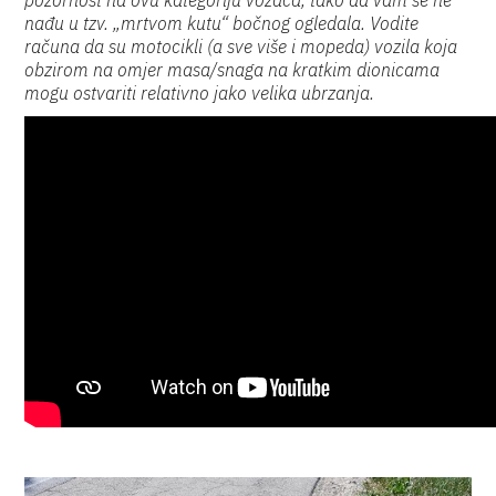
pozornost na ovu kategoriju vozača, tako da vam se ne
nađu u tzv. „mrtvom kutu“ bočnog ogledala. Vodite
računa da su motocikli (a sve više i mopeda) vozila koja
obzirom na omjer masa/snaga na kratkim dionicama
mogu ostvariti relativno jako velika ubrzanja.