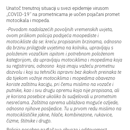
Unatoč trenutnoj situaciji u svezi epidemije virusom
„COVID-19“ na prometnicama je uočen pojačani promet
motocikala i mopeda.
-Povodom nadolazećih povoljnih vremenskih uvjeta,
ovom prilikom policija podsjeća moopediste i
motocikliste da se: kreću propisanim brzinama, odnosno
da brzinu prilagode uvjetima na kolniku, upravljaju s
položenim vozačkim ispitom i potrebnom položenom
kategorijom, da upravljaju motociklima i mopedima koja
su registrirani, odnosno koja imaju važeću prometnu
dozvolu i koji su tehnički ispravni bez ikakvih preinaka te
da tijekom vožnje motociklima i mopedima obavezno
koriste zaštitnu kacigu, pri čemu mislimo na vozače i
putnike, kao i svu drugu opremu koja nije propisana, ali
je korisna posebice ukoliko bi sudjelovali u prometnim
nesrećama. Zaštitna oprema ublažava moguće ozljede,
odnosno njihove posljedice. Tu u prvom redu mislimo na
motociklističke jakne, hlače, kombinezone, rukavice,
čizme, štitnike i drugo.
Policija posebno naglašava obveze i odgovornost