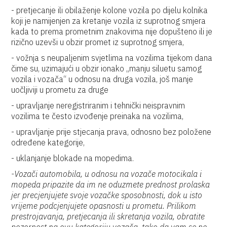
- pretjecanje ili obilaženje kolone vozila po dijelu kolnika
koji je namijenjen za kretanje vozila iz suprotnog smjera
kada to prema prometnim znakovima nije dopušteno ili je
rizično uzevši u obzir promet iz suprotnog smjera,
- vožnja s neupaljenim svjetlima na vozilima tijekom dana
čime su, uzimajući u obzir ionako „manju siluetu samog
vozila i vozača“ u odnosu na druga vozila, još manje
uočljiviji u prometu za druge
- upravljanje neregistriranim i tehnički neispravnim
vozilima te često izvođenje preinaka na vozilima,
- upravljanje prije stjecanja prava, odnosno bez položene
određene kategorije,
- uklanjanje blokade na mopedima.
-Vozači automobila, u odnosu na vozače motocikala i
mopeda pripazite da im ne oduzmete prednost prolaska
jer precjenjujete svoje vozačke sposobnosti, dok u isto
vrijeme podcjenjujete opasnosti u prometu. Prilikom
prestrojavanja, pretjecanja ili skretanja vozila, obratite