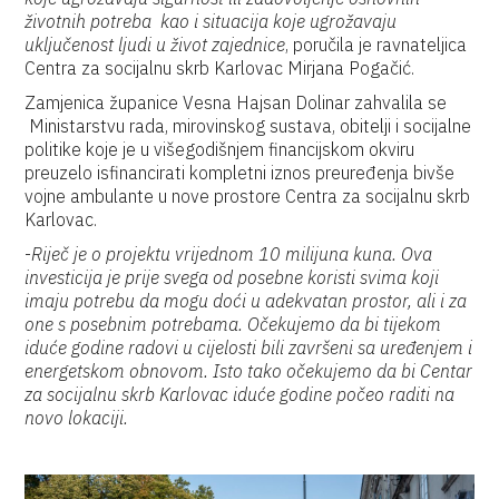
životnih potreba kao i situacija koje ugrožavaju
uključenost ljudi u život zajednice
, poručila je ravnateljica
Centra za socijalnu skrb Karlovac Mirjana Pogačić.
Zamjenica županice Vesna Hajsan Dolinar zahvalila se
Ministarstvu rada, mirovinskog sustava, obitelji i socijalne
politike koje je u višegodišnjem financijskom okviru
preuzelo isfinancirati kompletni iznos preuređenja bivše
vojne ambulante u nove prostore Centra za socijalnu skrb
Karlovac.
-
Riječ je o projektu vrijednom 10 milijuna kuna. Ova
investicija je prije svega od posebne koristi svima koji
imaju potrebu da mogu doći u adekvatan prostor, ali i za
one s posebnim potrebama. Očekujemo da bi tijekom
iduće godine radovi u cijelosti bili završeni sa uređenjem i
energetskom obnovom. Isto tako očekujemo da bi Centar
za socijalnu skrb Karlovac iduće godine počeo raditi na
novo lokaciji.