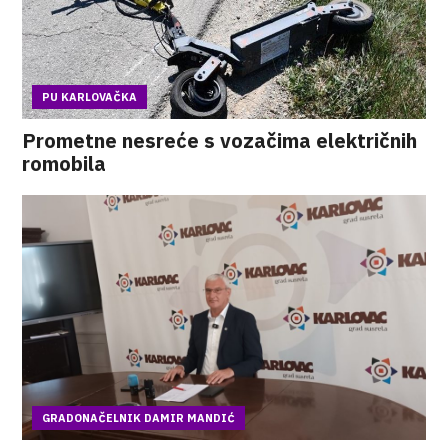
PU KARLOVAČKA
Prometne nesreće s vozačima električnih
romobila
GRADONAČELNIK DAMIR MANDIĆ