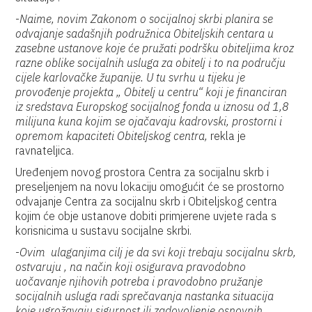
-
Naime, novim Zakonom o socijalnoj skrbi planira se
odvajanje sadašnjih podružnica Obiteljskih centara u
zasebne ustanove koje će pružati podršku obiteljima kroz
razne oblike socijalnih usluga za obitelj i to na području
cijele karlovačke županije. U tu svrhu u tijeku je
provođenje projekta „ Obitelj u centru“ koji je financiran
iz sredstava Europskog socijalnog fonda u iznosu od 1,8
milijuna kuna kojim se ojačavaju kadrovski, prostorni i
opremom kapaciteti Obiteljskog centra,
rekla je
ravnateljica.
Uređenjem novog prostora Centra za socijalnu skrb i
preseljenjem na novu lokaciju omogućit će se prostorno
odvajanje Centra za socijalnu skrb i Obiteljskog centra
kojim će obje ustanove dobiti primjerene uvjete rada s
korisnicima u sustavu socijalne skrbi.
-
Ovim ulaganjima cilj je da svi koji trebaju socijalnu skrb,
ostvaruju , na način koji osigurava pravodobno
uočavanje njihovih potreba i pravodobno pružanje
socijalnih usluga radi sprečavanja nastanka situacija
koje ugrožavaju sigurnost ili zadovoljenje osnovnih