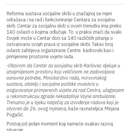
Reforma sustava socijalne skrbi u značajnoj se mjeri
odražava i na rad i funkcioniranje Centara za socijalnu
skrb. Centar za socijalnu skrb u ovom trenutku ima preko
140 ovlasti o kojima odlučuje. To u praksi znači da svaki
čovjek može u Centar doći sa 140 različitih pitanja o
ostvarivanu svojih prava iz socijalne skrbi. Takav broj
ovlasti zahtijeva organizirane Centre kadrovski kao i
primjerene prostorne uvjete rada.
-
Obzirom da Centar za socijalnu skrb Karlovac djeluje u
iznajmljenom prostoru koji veličinom ne zadovoljava
osnovne potrebe, Ministarstvo rada, mirovinskog
sustava, obitelji i socijalne politike investira u
osiguravanje primjerenih uvjeta za rad Centra, ulaganjem
u rekonstrukciju zgrade nekadašnje Vojne ambulante.
Trenutno je u tijeku natječaj za izvođenje radova koji je
otvoren do 26. ovog mjeseca,
kaže ravnateljica Mirjana
Pogačić.
Postoji još jedan moment koji nameće ovakav razvoj
situacije .