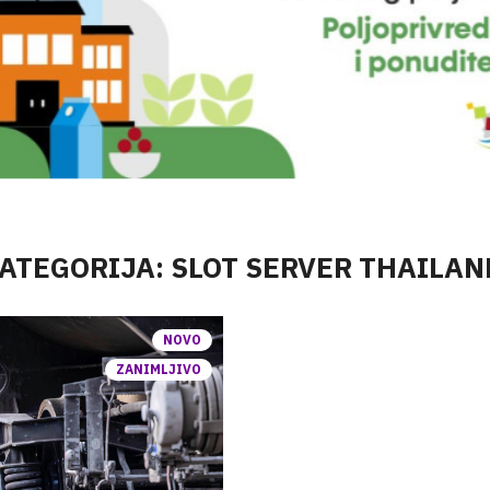
ATEGORIJA: SLOT SERVER THAILAN
NOVO
ZANIMLJIVO