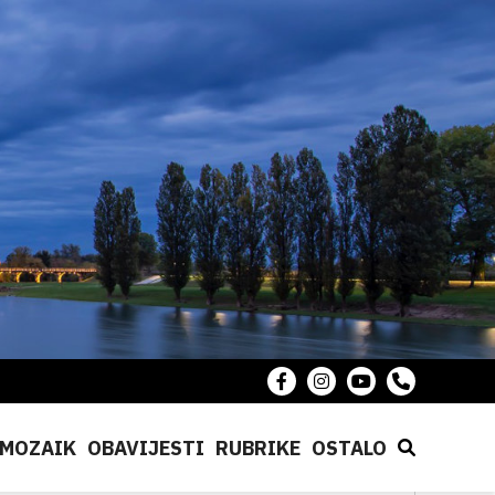
MOZAIK
OBAVIJESTI
RUBRIKE
OSTALO