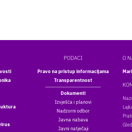
PODACI
O 
vosti
Pravo na pristup informacijama
Mar
onika
Transparentnost
KON
Dokumenti
Nazo
Izvješća i planovi
ruktura
Lajk
Nadzorni odbor
Prat
Javna nabava
irus
Gled
Javni natječaji