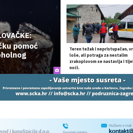
smo i u našoj
županiji
LOVAČKE:
ničku pomoć
Teren težak i nepristupačan, v
oholnog
loše, ali potraga za nestalim
zrakoplovom se nastavlja i tij
noći.