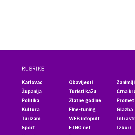
RUBRIKE
Karlovac
Obavijesti
Zanimlji
Županija
Turisti kažu
Crna kr
Politika
Zlatne godine
Promet
Kultura
Fine-tuning
Glazba
Turizam
WEB infopult
Infrast
Sport
ETNO net
Izbori