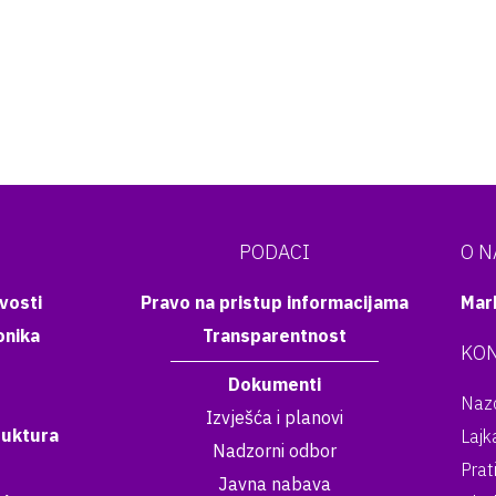
PODACI
O 
vosti
Pravo na pristup informacijama
Mar
onika
Transparentnost
KON
Dokumenti
Nazo
Izvješća i planovi
ruktura
Lajk
Nadzorni odbor
Prat
Javna nabava