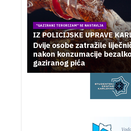
''GAZIRANI TERORIZAM'' SE NASTAVLJA
IZ POLICIJSKE UPRAVE KAR
Dvije osobe zatražile liječ
nakon konzumacije bezalk
gaziranog pića