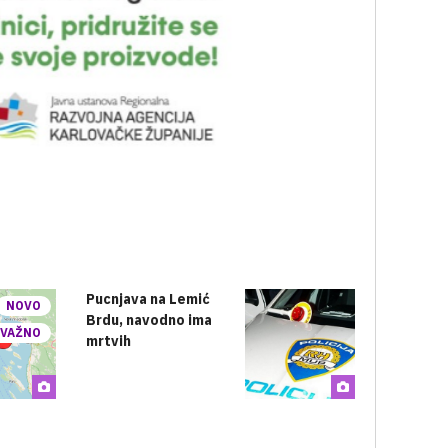
Pucnjava na Lemić
NOVO
Brdu, navodno ima
VAŽNO
mrtvih