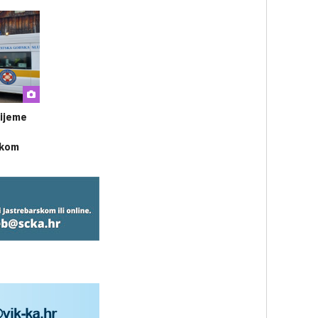
rijeme
ekom