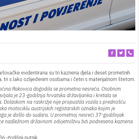
arlovačke evidentirana su tri kaznena djela i deset prometnih
, tri s lako ozlijeđenim osobama i četiri s materijalnom štetom.
 općina Rakovica dogodila se prometna nesreća. Osobnim
ljala je 23-godišnja hrvatska državljanka i kretala se
 Dolaskom na raskrižje nije propustila vozila s prednošću
ka motociklu austrijskih registarskih oznaka kojim je
 čega je došlo do sudara. U prometnoj nesreći 37-godišnjak
ačice nadležnom državnom odvjetništvu biti podnesena kaznena
86-godišnji putnik.