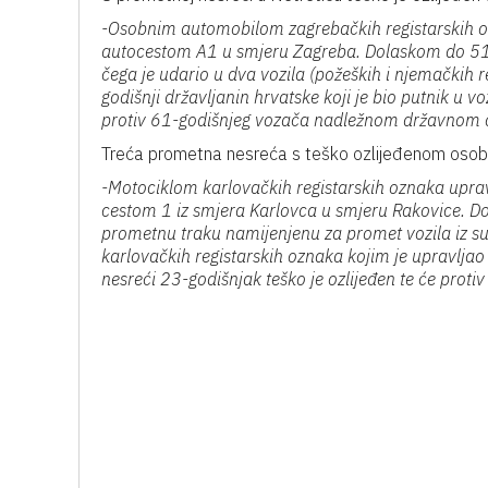
-Osobnim automobilom zagrebačkih registarskih ozn
autocestom A1 u smjeru Zagreba. Dolaskom do 51. 
čega je udario u dva vozila (požeških i njemačkih 
godišnji državljanin hrvatske koji je bio putnik u v
protiv 61-godišnjeg vozača nadležnom državnom od
Treća prometna nesreća s teško ozlijeđenom osobo
-Motociklom karlovačkih registarskih oznaka upravl
cestom 1 iz smjera Karlovca u smjeru Rakovice. Do
prometnu traku namijenjenu za promet vozila iz s
karlovačkih registarskih oznaka kojim je upravljao
nesreći 23-godišnjak teško je ozlijeđen te će protiv 