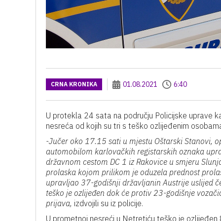
01.08.2021
6:40
CRNA KRONIKA
U protekla 24 sata na području Policijske uprave k
nesreća od kojih su tri s teško ozlijeđenim osobama
-Jučer oko 17.15 sati u mjestu Oštarski Stanovi,
automobilom karlovačkih registarskih oznaka uprav
državnom cestom DC 1 iz Rakovice u smjeru Slunja.
prolaska kojom prilikom je oduzela prednost prolas
upravljao 37-godišnji državljanin Austrije uslijed
teško je ozlijeđen dok će protiv 23-godišnje voz
prijava,
izdvojili su iz policije.
U prometnoj nesreći u Netretiću teško je ozlijeđen 