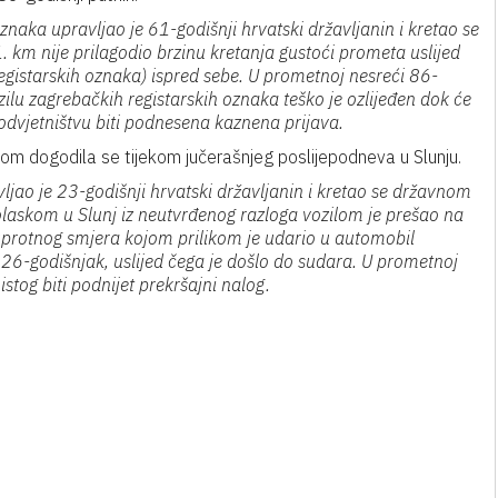
aka upravljao je 61-godišnji hrvatski državljanin i kretao se
km nije prilagodio brzinu kretanja gustoći prometa uslijed
registarskih oznaka) ispred sebe. U prometnoj nesreći 86-
ozilu zagrebačkih registarskih oznaka teško je ozlijeđen dok će
vjetništvu biti podnesena kaznena prijava.
m dogodila se tijekom jučerašnjeg poslijepodneva u Slunju.
jao je 23-godišnji hrvatski državljanin i kretao se državnom
laskom u Slunj iz neutvrđenog razloga vozilom je prešao na
uprotnog smjera kojom prilikom je udario u automobil
 26-godišnjak, uslijed čega je došlo do sudara. U prometnoj
istog biti podnijet prekršajni nalog.