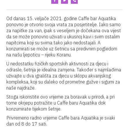
Od danas 15. veljače 2021. godine Caffe bar Aquatika
ponovno je otvorio svoja vrata za posjetitelje. Iako samo
za napitke za van, ipak s veseljem je dočekana ova vijest
da se može ponovno uživati u ukusnoj kavi i svim ostalim
napitcima koji su svima tako jako nedostajali. A
konzumirati se može uz šetnicu sa predivnim pogledom
na našu ljepoticu – rijeku Koranu.
U nedostatku fizičkih sportskih aktivnosti za djecu i
odrasle, šetnja je idealna zamjena. Također s najmlađima
uživajte u dva igrališta za djecu u sklopu akvarijskog
kompleksa, koji su daleko od prometne gužve i sigurni za
naše najdraže.
Stoga iskoristite ovo vrijeme za boravak u prirodi, a pri
tome okrjepu potražite u Caffe baru Aquatika dok
konzumirate tijekom šetnje.
Privremeno radno vrijeme Caffe bara Aquatika je svaki
dan od 8 do 17 sati.