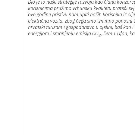
Dio je to naše strategije razvoja kao člana konzorc
korisnicima pružimo vrhunsku kvalitetu prateći svj
ove godine pristižu nam upiti naših korisnika iz c
električna vozila, zbog čega smo iznimno ponosni š
hrvatski turizam i gospodarstvo u cjelini, baš kao 
energijom i smanjenju emisija CO
, čemu Tifon, k
2