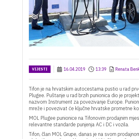
16.04.2019
13:39
Renata Ben
VIJESTI
Tifon je na hrvatskim autocestama pustio u rad pr
Plugee. Puštanje u rad brzih punionica dio je proje
nazivom Instrument za povezivanje Europe. Punion
mreže i povezivat će ključne hrvatske prometne ko
MOL Plugee punionice na Tifonovim prodajnim mjest
relevantne standarde punjenja AC i DC i vozila.
Tifon, član MOL Grupe, danas je na svom prodajnom