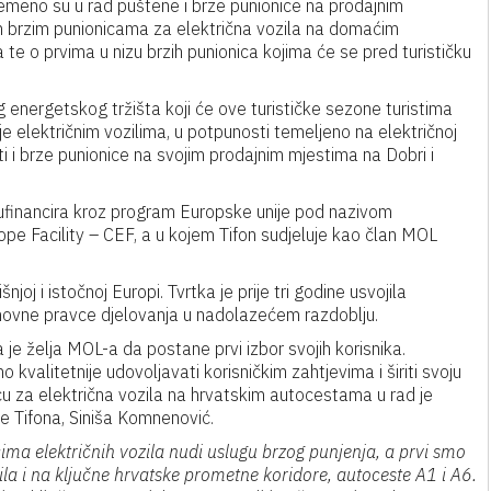
meno su u rad puštene i brze punionice na prodajnim
im brzim punionicama za električna vozila na domaćim
e o prvima u nizu brzih punionica kojima će se pred turističku
g energetskog tržišta koji će ove turističke sezone turistima
 električnim vozilima, u potpunosti temeljeno na električnoj
iti i brze punionice na svojim prodajnim mjestima na Dobri i
sufinancira kroz program Europske unije pod nazivom
pe Facility – CEF, a u kojem Tifon sudjeluje kao član MOL
j i istočnoj Europi. Tvrtka je prije tri godine usvojila
osnovne pravce djelovanja u nadolazećem razdoblju.
je želja MOL-a da postane prvi izbor svojih korisnika.
valitetnije udovoljavati korisničkim zahtjevima i širiti svoju
u za električna vozila na hrvatskim autocestama u rad je
e Tifona, Siniša Komnenović.
cima električnih vozila nudi uslugu brzog punjenja, a prvi smo
ila i na ključne hrvatske prometne koridore, autoceste A1 i A6.