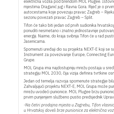
električna vozila pod brendom MOL Plugee. Istovre
mjestima Draganić jug i Ravna Gora. Riječ je o prv
autocestama koje povezuju pravac Zagreb – Rijeka t
sezonu povezati pravac Zagreb – Split.
Tifon će tako biti jedan od prvih sudionika hrvatsko
ponuditi nesmetano i znatno jednostavnije putovanje
energiji. Naime, do kraja svibnja Tifon će u rad pust
Jasenicama.
Spomenuti uređaji dio su projekta NEXT-E koji se 
Instrument za povezivanje Europe, Connecting Euro
Grupe.
MOL Grupa ima najdostupniju mrežu postaja u središnjo
strategiju MOL 2030, čija vizija definira tvrtkine 
Jedan od temelja razvoja spomenute strategije bila 
Zahvaljujući projektu NEXT-E, MOL Grupa može puno k
mrežu uvodeći punionice. MOL Plugee brzu punionic
prvim punjenjem službeno pustio predsjednik Uprav
-Na četiri prodajna mjesta u Zagrebu, Tifon vlasni
u Hrvatskoj doveli brze punionice za električna voz