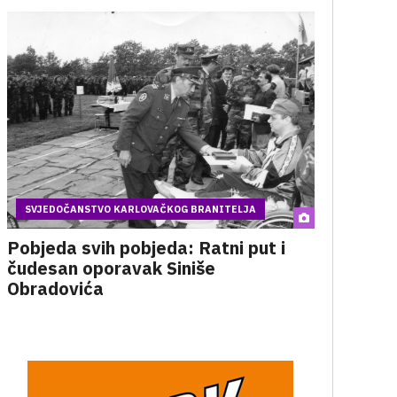
SVJEDOČANSTVO KARLOVAČKOG BRANITELJA
Pobjeda svih pobjeda: Ratni put i
čudesan oporavak Siniše
Obradovića