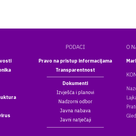
PODACI
O 
vosti
Pravo na pristup informacijama
Mar
onika
Transparentnost
KON
Dokumenti
Nazo
Izvješća i planovi
ruktura
Lajk
Nadzorni odbor
Prat
Javna nabava
irus
Gled
Javni natječaji