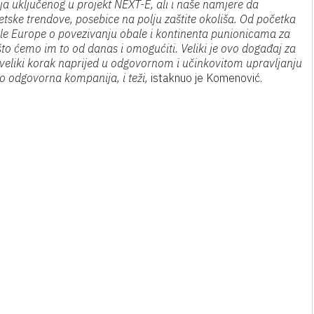
ija uključenog u projekt NEXT-E, ali i naše namjere da
etske trendove, posebice na polju zaštite okoliša. Od početka
ijele Europe o povezivanju obale i kontinenta punionicama za
to ćemo im to od danas i omogućiti. Veliki je ovo događaj za
i veliki korak naprijed u odgovornom i učinkovitom upravljanju
ao odgovorna kompanija, i teži,
istaknuo je Komenović.