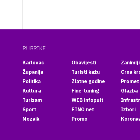
RUBRIKE
Karlovac
Obavijesti
Zanimlji
Županija
Turisti kažu
Crna kr
Politika
Zlatne godine
Promet
Kultura
Fine-tuning
Glazba
Turizam
WEB infopult
Infrast
Sport
ETNO net
Izbori
Mozaik
Promo
Koronav