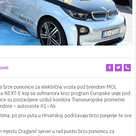
ković
ve brze punionice za električna vozila pod brendom MOL
kta NEXT-E koji se sufinancira kroz program Europske unije pod
ice su postavljene uzduž koridora Transeuropske prometne
ridore – autoceste A1 i A6.
ima, po prvi puta u Hrvatskoj, podržavaju brzo punjenje te sve
 mjestu Draganić sjever u rad pustio brzu punionicu za