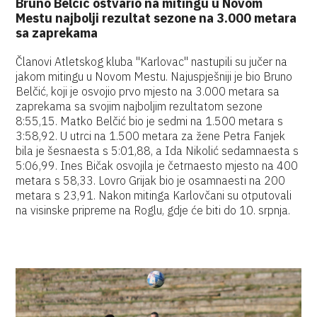
Bruno Belčić ostvario na mitingu u Novom
Mestu najbolji rezultat sezone na 3.000 metara
sa zaprekama
Članovi Atletskog kluba "Karlovac" nastupili su jučer na
jakom mitingu u Novom Mestu. Najuspješniji je bio Bruno
Belčić, koji je osvojio prvo mjesto na 3.000 metara sa
zaprekama sa svojim najboljim rezultatom sezone
8:55,15. Matko Belčić bio je sedmi na 1.500 metara s
3:58,92. U utrci na 1.500 metara za žene Petra Fanjek
bila je šesnaesta s 5:01,88, a Ida Nikolić sedamnaesta s
5:06,99. Ines Bičak osvojila je četrnaesto mjesto na 400
metara s 58,33. Lovro Grijak bio je osamnaesti na 200
metara s 23,91. Nakon mitinga Karlovčani su otputovali
na visinske pripreme na Roglu, gdje će biti do 10. srpnja.