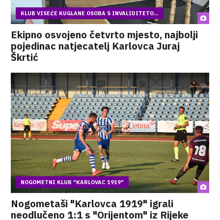
KLUB VISEĆE KUGLANE OSOBA S INVALIDITETO...
Ekipno osvojeno četvrto mjesto, najbolji
pojedinac natjecatelj Karlovca Juraj
Škrtić
NOGOMETNI KLUB "KARLOVAC 1919"
Nogometaši "Karlovca 1919" igrali
neodlučeno 1:1 s "Orijentom" iz Rijeke