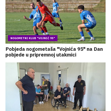
NOGOMETNI KLUB "VOJNIĆ 95"
Pobjeda nogometaša "Vojnića 95" na Dan
pobjede u pripremnoj utakmici