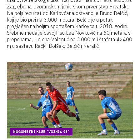
Članovi Atletskog kluba "Karlovac" nastupili su u subotu u
Zagrebu na Dvoranskom juniorskom prvenstvu Hrvatske.
Najbolji rezultat od Karlovčana ostvario je Bruno Belčić,
koji je bio prvi na 3.000 metara. Belčić je u petak
proglašen najboljim sportašem Karlovca u 2018. godini.
Srebrne medalje osvojili su Lea Novković na 60 metara s
preponama, Helena Valentić na 3.000 m i štafeta 4×400
m u sastavu Rački, Dolšak, Belčić i Neralić.
NOGOMETNI KLUB "VOJNIĆ 95"