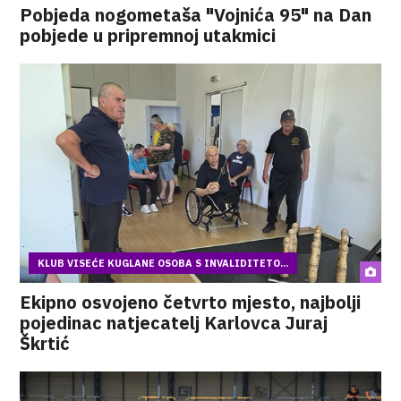
Pobjeda nogometaša "Vojnića 95" na Dan
pobjede u pripremnoj utakmici
KLUB VISEĆE KUGLANE OSOBA S INVALIDITETO...
Ekipno osvojeno četvrto mjesto, najbolji
pojedinac natjecatelj Karlovca Juraj
Škrtić