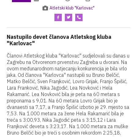
Atletski klub "Karlovac"
Nastupilo devet članova Atletskog kluba
"Karlovac"
Članovi Atletskog kluba "Karlovac" sudjelovali su danas u
Zagrebu na Otvorenom prvenstvu Zagreba u dvorani. Na
ovom međunarodnom natjecanju konkurencija je bila vrlo
jaka. Od članova "Karlovca" nastupili su Bruno Belčić,
Matko Belčić, Sven Franjković, Lovro Grijak, Franjo Špišić,
Lara Franković, Nika Jagodić, Lea Novković i Hela
Rakamarić. Lea Novković bila je peta na 60 metara s
preponama s 9,01. Na 60 metara Lovro Grijak bio je
dvanaesti sa 7,17, a Franjo Špišić izbotio je 29. mjesto sa
7,53. Na 1.000 metara za žene Hela Rakamarić bila je
treća s 3:00,93, Nika Jagodić peta s 3:15,12 i Lara
Franjković deveta s 3:23,17. Na 1.000 metara za muške
Bruno Belčić bio je treći s osobnim rekordom 2:25,18,