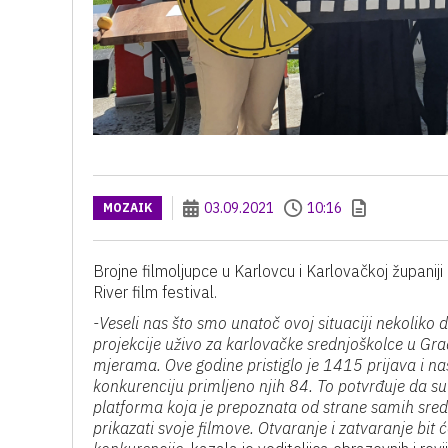
03.09.2021
10:16
MOZAIK
Brojne filmoljupce u Karlovcu i Karlovačkoj županiji
River film festival.
-Veseli nas što smo unatoč ovoj situaciji nekoliko
projekcije uživo za karlovačke srednjoškolce u G
mjerama. Ove godine pristiglo je 1415 prijava i naš
konkurenciju primljeno njih 84. To potvrđuje da su 
platforma koja je prepoznata od strane samih sred
prikazati svoje filmove. Otvaranje i zatvaranje bit 