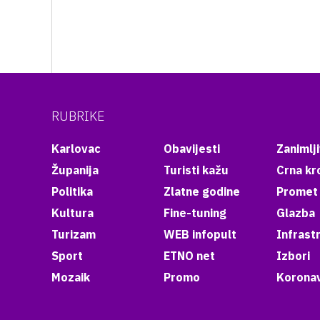
RUBRIKE
Karlovac
Obavijesti
Zanimlji
Županija
Turisti kažu
Crna kr
Politika
Zlatne godine
Promet
Kultura
Fine-tuning
Glazba
Turizam
WEB infopult
Infrast
Sport
ETNO net
Izbori
Mozaik
Promo
Koronav