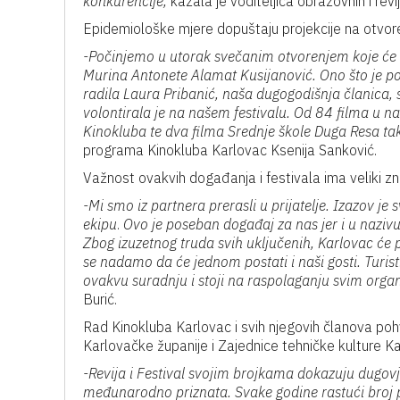
konkurencije,
kazala je voditeljica obrazovnih i rev
Epidemiološke mjere dopuštaju projekcije na otvoren
-Počinjemo u utorak svečanim otvorenjem koje će b
Murina Antonete Alamat Kusijanović. Ono što je pos
radila Laura Pribanić, naša dugogodišnja članica,
volontirala je na našem festivalu. Od 84 filma u 
Kinokluba te dva filma Srednje škole Duga Resa ta
programa Kinokluba Karlovac Ksenija Sanković.
Važnost ovakvih događanja i festivala ima veliki zna
-Mi smo iz partnera prerasli u prijatelje. Izazov je
ekipu
.
Ovo je poseban događaj za nas jer i u nazivu 
Zbog izuzetnog truda svih uključenih, Karlovac će pe
se nadamo da će jednom postati i naši gosti. Turi
ovakvu suradnju i stoji na raspolaganju svim org
Burić.
Rad Kinokluba Karlovac i svih njegovih članova poh
Karlovačke županije i Zajednice tehničke kulture Ka
-Revija i Festival svojim brojkama dokazuju dugovj
međunarodno priznata. Svake godine rastući broj p