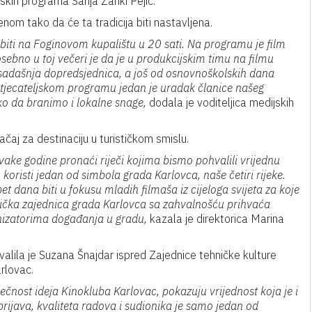
ijskih programa Sanja Zanki Pejić.
om tako da će ta tradicija biti nastavljena.
iti na Foginovom kupalištu u 20 sati. Na programu je film
ebno u toj večeri je da je u produkcijskim timu na filmu
 sadašnja dopredsjednica, a još od osnovnoškolskih dana
natjecateljskom programu jedan je uradak članice našeg
ko da branimo i lokalne snage,
dodala je voditeljica medijskih
čaj za destinaciju u turističkom smislu.
 svake godine pronaći riječi kojima bismo pohvalili vrijednu
koristi jedan od simbola grada Karlovca, naše četiri rijeke.
t dana biti u fokusu mladih filmaša iz cijeloga svijeta za koje
stička zajednica grada Karlovca sa zahvalnošću prihvaća
anizatorima događanja u gradu,
kazala je direktorica Marina
valila je Suzana Šnajdar ispred Zajednice tehničke kulture
rlovac.
ečnost ideja Kinokluba Karlovac, pokazuju vrijednost koja je i
rijava, kvaliteta radova i sudionika je samo jedan od