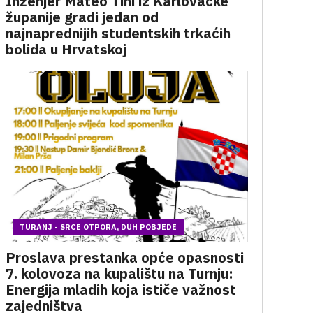
Inženjer Mateo Tihi iz Karlovačke
županije gradi jedan od
najnaprednijih studentskih trkaćih
bolida u Hrvatskoj
TURANJ - SRCE OTPORA, DUH POBJEDE
Proslava prestanka opće opasnosti
7. kolovoza na kupalištu na Turnju:
Energija mladih koja ističe važnost
zajedništva