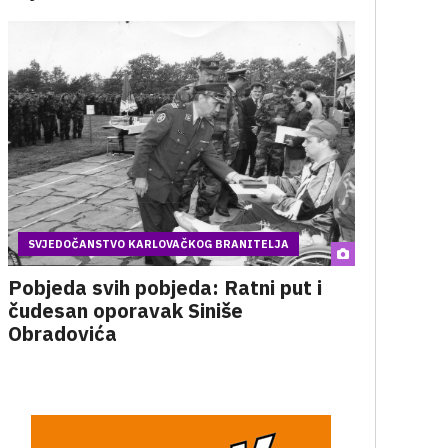
SVJEDOČANSTVO KARLOVAČKOG BRANITELJA
Pobjeda svih pobjeda: Ratni put i
čudesan oporavak Siniše
Obradovića