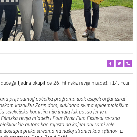
 idućega tjedna okupit će 26. Filmska revija mladeži i 14. Four
 dana prije samog početka programa ipak uspjeli organizirati
radskom kazalištu Zorin dom, sukladno svima epidemiološkim
a selekcijska komisija nije imala lak posao jer je u
Filmska revija mladeži i Four River Film Festival izvrsna
njoškolskih autora kao mjesto na kojem oni sami žele
će dostupni preko streama na našoj stranici kao i filmovi iz