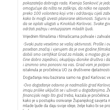
pokazatelja dobroga rada. Ksenija Sanković je jed
omogućuje da ništa ne zaškripi, da nitko ne ispadne
preko 100 volontera koji vrte i održavaju cijeli
kako bi mogli izvesti planirane aktivnosti. Sigurni 
da se isplati ulagati u Kinoklub Karlovac. Svake g
održati pažnju i entuzijazam mladih ljudi.
Vrijednim filmašima i filmašicama pohvale i zahvale 
-Svaki puta veselimo se vašoj aktivnosti. Prošle i
poseban značaj i vjerujem da je ove godine filmsk
dobili smo certifikat Grad za mlade, a mogao ga je
čine dobro zajednici, okupljaju dionike društva i 
i iznimno smo ponosni na vas. Grad vam je potpora
istaknula je pročelnica UO za društvene djelatnosti
Događanja nisu bazirana samo na grad Karlovac već
-Ovo događanje odavno je nadmašilo grad Karlovac, 
imaju prilike uključiti se i uživati u događanjima.
financijski nego što god treba,
kazala je pročelnica
kako je u postupku osnivanje Županijskog savjeta m
mlade ljude da daju svoje ideje, želje kako bi se pro