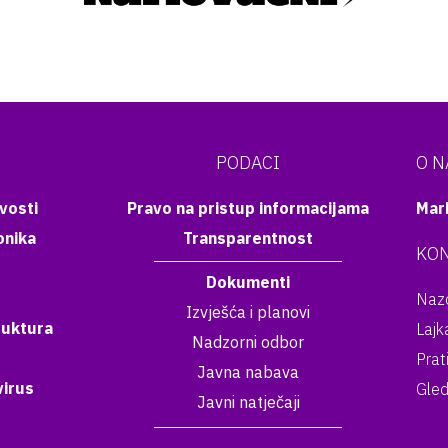
PODACI
O 
vosti
Pravo na pristup informacijama
Mar
onika
Transparentnost
KON
Dokumenti
Nazo
Izvješća i planovi
ruktura
Lajk
Nadzorni odbor
Prat
Javna nabava
irus
Gled
Javni natječaji