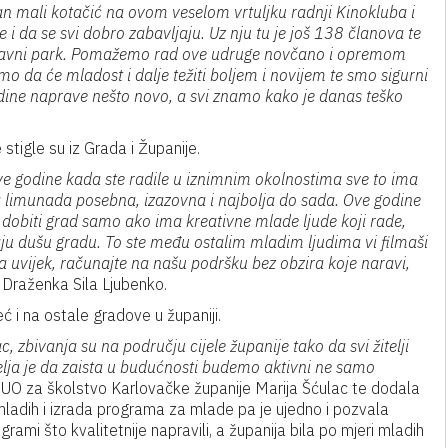
an mali kotačić na ovom veselom vrtuljku radnji Kinokluba i
 i da se svi dobro zabavljaju. Uz nju tu je još 138 članova te
 zabavni park. Pomažemo rad ove udruge novčano i opremom
smo da će mladost i dalje težiti boljem i novijem te smo sigurni
odine naprave nešto novo, a svi znamo kako je danas teško
stigle su iz Grada i Županije.
 ove godine kada ste radile u iznimnim okolnostima sve to ima
a limunada posebna, izazovna i najbolja do sada. Ove godine
 dobiti grad samo ako ima kreativne mlade ljude koji rade,
daju dušu gradu. To ste među ostalim mladim ljudima vi filmaši
 uvijek, računajte na našu podršku bez obzira koje naravi,
 Draženka Sila Ljubenko.
 i na ostale gradove u županiji.
zbivanja su na području cijele županije tako da svi žitelji
 Želja je da zaista u budućnosti budemo aktivni ne samo
 UO za školstvo Karlovačke županije Marija Šćulac te dodala
ladih i izrada programa za mlade pa je ujedno i pozvala
grami što kvalitetnije napravili, a županija bila po mjeri mladih