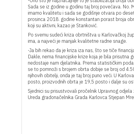
-Ono što je najznačajnije to je stabilizacija broja o
Sada se iz godine u godinu taj broj povećava. No. 
imamo kvalitetu i sada se godišnje otvara po deseta
prosinca 2018. godine konstantan porast broja obrtn
koji su aktivni, kazao je Stanković.
Po svemu sudeći kriza obrtništva u Karlovačkoj žup
ima, a najveći je manjak kvalitetne radne snage.
-Ja bih rekao da je kriza iza nas, što se tiče financija,
Dakle, nema financijske krize koja je bila prisutn
nedostaje nam djelatnika. Prema statističkim podac
se to pomnoži s brojem obrta dobije se broj od 4.5
njihovih obitelji, onda je taj broj puno veći. U Karlova
posto, proizvodnih obrta je 19,5 posto i dalje su ost
Sjednici su prisustvovali pročelnik Upravnog odjela
Ureda gradonačelnika Grada Karlovca Stjepan Mreža