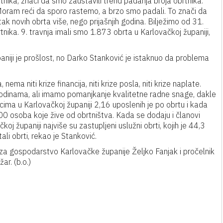
brtnika, znači da smo zaustavili trend padanja broja obrtnika.
Moram reći da sporo rastemo, a brzo smo padali. To znači da
k novih obrta više, nego prijašnjih godina. Bilježimo od 31.
ika. 9. travnja imali smo 1.873 obrta u Karlovačkoj županiji,
aniji je prošlost, no Darko Stanković je istaknuo da problema
 nema niti krize financija, niti krize posla, niti krize naplate.
a godinama, ali imamo pomanjkanje kvalitetne radne snage, dakle
ima u Karlovačkoj županiji 2,16 uposlenih je po obrtu i kada
00 osoba koje žive od obrtništva. Kada se dodaju i članovi
čkoj županiji najviše su zastupljeni uslužni obrti, kojih je 44,3
ali obrti, rekao je Stanković.
 za gospodarstvo Karlovačke županije Željko Fanjak i pročelnik
r. (b.o.)