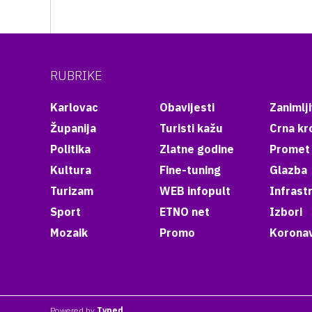
RUBRIKE
Karlovac
Obavijesti
Zanimlji
Županija
Turisti kažu
Crna kr
Politika
Zlatne godine
Promet
Kultura
Fine-tuning
Glazba
Turizam
WEB infopult
Infrast
Sport
ETNO net
Izbori
Mozaik
Promo
Koronav
Powered by
Typed