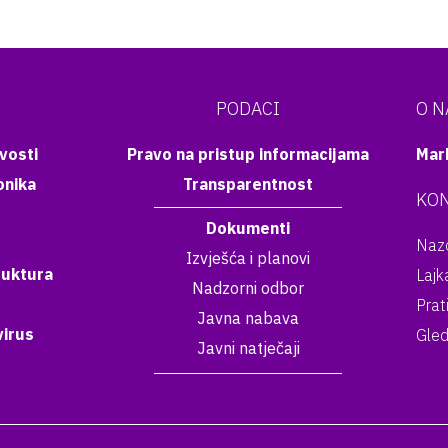
PODACI
O 
vosti
Pravo na pristup informacijama
Mar
onika
Transparentnost
KON
Dokumenti
Nazo
Izvješća i planovi
ruktura
Lajk
Nadzorni odbor
Prat
Javna nabava
irus
Gled
Javni natječaji