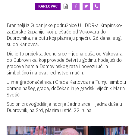
KARLOVAC
Branitelji iz županijske podružnice UHDDR-a Krapinsko-
zagorske županije, koji pješače od Vukovara do
Dubrovnika, na putu koji planiraju prijeći u 26 dana, stigli
su do Karlovca.
Dio je to projekta Jedno srce – jedna duša od Vukovara
do Dubrovnika, koji provode četvrtu godinu, hodajući do
gradova heroja Domovinskog rata i povezujući ih
simbolično i na ovaj, jedinstven način.
U ime gradonačelnika i Grada Karlovca na Turnju, simbolu
obrane našeg grada, dočekao ih je gradski vijećnik Marin
Svetić.
Sudionici ovogodišnje hodnje Jedno srce – jedna duša u
Dubrovnik, na Srđ, planiraju stići 22. rujna.