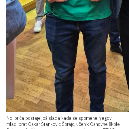
No, priča postaje još slađa kada se spomene njegov
mlađi brat Oskar Stanković Šprajc, učenik Osnovne škole