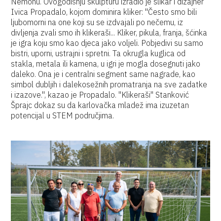
Nemonu. Ovogodišnju skulpturu izradio je slikar i dizajner
Ivica Propadalo, kojom dominira kliker: "Često smo bili
ljubomorni na one koji su se izdvajali po nečemu, iz
divljenja zvali smo ih klikeraši... Kliker, pikula, franja, šćinka
je igra koju smo kao djeca jako voljeli. Pobjedivi su samo
bistri, uporni, ustrajni i spretni. Ta okrugla kuglica od
stakla, metala ili kamena, u igri je mogla dosegnuti jako
daleko. Ona je i centralni segment same nagrade, kao
simbol dubljih i dalekosežnih promatranja na sve zadatke
i izazove.", kazao je Propadalo. "Klikeraši" Stanković
Šprajc dokaz su da karlovačka mladež ima izuzetan
potencijal u STEM područjima.