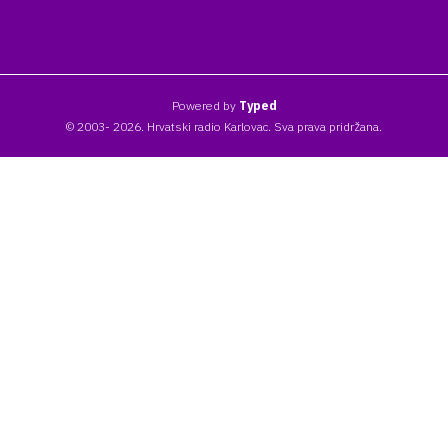
Powered by
Typed
© 2003- 2026. Hrvatski radio Karlovac. Sva prava pridržana.