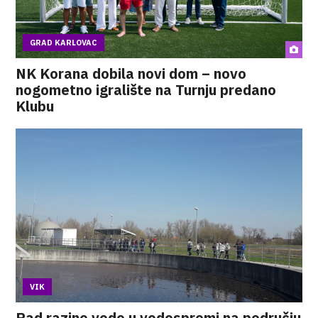
GRAD KARLOVAC
NK Korana dobila novi dom – novo
nogometno igralište na Turnju predano
Klubu
VIK
Pad razine vode u vodospremi na području