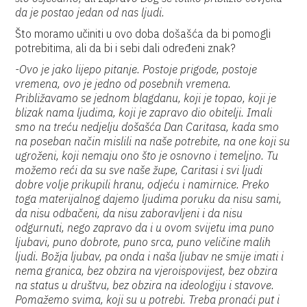
da je postao jedan od nas ljudi.
Što moramo učiniti u ovo doba došašća da bi pomogli
potrebitima, ali da bi i sebi dali određeni znak?
-Ovo je jako lijepo pitanje. Postoje prigode, postoje
vremena, ovo je jedno od posebnih vremena.
Približavamo se jednom blagdanu, koji je topao, koji je
blizak nama ljudima, koji je zapravo dio obitelji. Imali
smo na treću nedjelju došašća Dan Caritasa, kada smo
na poseban način mislili na naše potrebite, na one koji su
ugroženi, koji nemaju ono što je osnovno i temeljno. Tu
možemo reći da su sve naše župe, Caritasi i svi ljudi
dobre volje prikupili hranu, odjeću i namirnice. Preko
toga materijalnog dajemo ljudima poruku da nisu sami,
da nisu odbačeni, da nisu zaboravljeni i da nisu
odgurnuti, nego zapravo da i u ovom svijetu ima puno
ljubavi, puno dobrote, puno srca, puno veličine malih
ljudi. Božja ljubav, pa onda i naša ljubav ne smije imati i
nema granica, bez obzira na vjeroispovijest, bez obzira
na status u društvu, bez obzira na ideologiju i stavove.
Pomažemo svima, koji su u potrebi. Treba pronaći put i