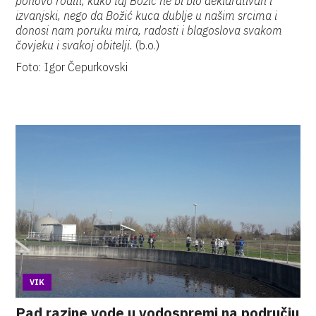
ponovo roditi, kako taj Božić ne bi bio deklarativan i
izvanjski, nego da Božić kuca dublje u našim srcima i
donosi nam poruku mira, radosti i blagoslova svakom
čovjeku i svakoj obitelji.
(b.o.)
Foto: Igor Čepurkovski
VIK
Pad razine vode u vodospremi na području