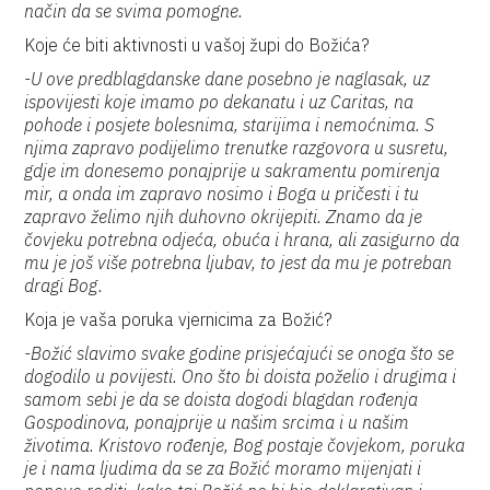
način da se svima pomogne.
Koje će biti aktivnosti u vašoj župi do Božića?
-U ove predblagdanske dane posebno je naglasak, uz
ispovijesti koje imamo po dekanatu i uz Caritas, na
pohode i posjete bolesnima, starijima i nemoćnima. S
njima zapravo podijelimo trenutke razgovora u susretu,
gdje im donesemo ponajprije u sakramentu pomirenja
mir, a onda im zapravo nosimo i Boga u pričesti i tu
zapravo želimo njih duhovno okrijepiti. Znamo da je
čovjeku potrebna odjeća, obuća i hrana, ali zasigurno da
mu je još više potrebna ljubav, to jest da mu je potreban
dragi Bog.
Koja je vaša poruka vjernicima za Božić?
-Božić slavimo svake godine prisjećajući se onoga što se
dogodilo u povijesti. Ono što bi doista poželio i drugima i
samom sebi je da se doista dogodi blagdan rođenja
Gospodinova, ponajprije u našim srcima i u našim
životima. Kristovo rođenje, Bog postaje čovjekom, poruka
je i nama ljudima da se za Božić moramo mijenjati i