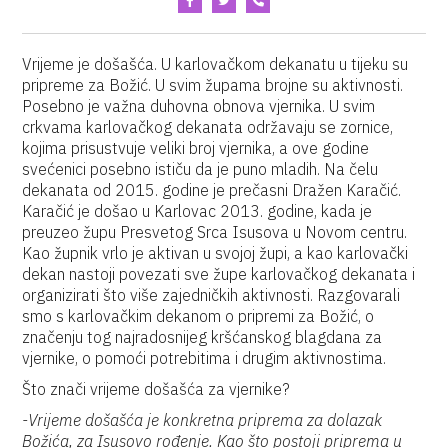
Vrijeme je došašća. U karlovačkom dekanatu u tijeku su
pripreme za Božić. U svim župama brojne su aktivnosti.
Posebno je važna duhovna obnova vjernika. U svim
crkvama karlovačkog dekanata održavaju se zornice,
kojima prisustvuje veliki broj vjernika, a ove godine
svećenici posebno ističu da je puno mladih. Na čelu
dekanata od 2015. godine je prečasni Dražen Karačić.
Karačić je došao u Karlovac 2013. godine, kada je
preuzeo župu Presvetog Srca Isusova u Novom centru.
Kao župnik vrlo je aktivan u svojoj župi, a kao karlovački
dekan nastoji povezati sve župe karlovačkog dekanata i
organizirati što više zajedničkih aktivnosti. Razgovarali
smo s karlovačkim dekanom o pripremi za Božić, o
značenju tog najradosnijeg kršćanskog blagdana za
vjernike, o pomoći potrebitima i drugim aktivnostima.
Što znači vrijeme došašća za vjernike?
-Vrijeme došašća je konkretna priprema za dolazak
Božića, za Isusovo rođenje. Kao što postoji priprema u