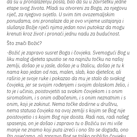
da su u pronalaženju posla, bilo da su u završetku jedne
etape svog života. Mladi su otvoreni za Boga, za njegovu
riječ, za njegovo svjetlo. U svim tim ovozemaljskim
ponudama, oni pronalaze da je ovo vrijeme ustajanja i
slušanja Božje riječi njima jedan novi putokaz da mogu
krenuti kroz život i pronaći jednu nadu za budućnost.
Što znači Božić?
-Božić je zapravo susret Boga i čovjeka. Svemogući Bog u
liku malog djeteta spustio se na najnižu točku na našoj
zemlji, došao je u jasle, došao je u štalicu, došao je tu k
nama kao jedan od nas, malen, slab, kao djetešce, ali
raširio je svoje ruke i pokazao da mu je stalo do svakog
čovjeka, jer se svojim rođenjem i svojim dolaskom želio, i
to je i učinio, poistovjetiti sa svakim čovjekom i s onim
siromašnim, i s onim odbačenim, i s onim neznatnim i s
onim, koji je zakinut. Nema točke dodirne u društvu,
nema statusa čovjeka na ovoj zemlji s kojim se Bog nije
poistovjetio i s kojim Bog nije doista. Radi nas, radi našeg
spasenja, on je došao i zapravo tu o Božiću svi mi više
manje ne znamo koji puta izreći i ono što se događa, ono
što osjećamo, ali zapravo Bog se toliko približio čovjeku