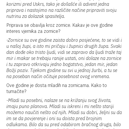
korizmi pred Uskrs, tako je došašće ili advent jedna
priprava i nastojimo na različite načine pripraviti svoju
nutrinu za dolazak spasitelja.
Priprava se obavlja kroz zornice. Kakav je ove godine
interes vjernika za zornice?
-Zornice su ove godine zaista dobro posjećene, to se vidi i
u našoj župi, a isto mi pričaju i župnici drugih župa. Svaki
dan dođe oko tristo ljudi, vidi se zapravo da ljudi traže taj
mir i makar se trebaju ranije ustati, oni dolaze na zornice
i tu zapravo otkrivaju jedno bogatstvo, jedan mir, jedan
Božji poziv. Tijekom godine su svi u jednoj žurbi, a tu se
na poseban način očituje posebnost ovog vremena.
Ove godine je dosta mladih na zornicama. Kako to
tumačite?
-Mladi su posebni, nalaze se na križanju svog života,
imaju puno planova. Mladi su iskreni i mi nešto stariji
možemo naučiti nešto od njih. Mladi su dobri, željni su da
im se da povjerenje i oni su doista pred brojnim
odlukama. Bilo da su pred odabirom bračnog druga, bilo