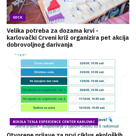
GDCK
Velika potreba za dozama krvi -
karlovački Crveni križ organizira pet akcija
dobrovoljnog darivanja
NIKOLA TESLA EXPERIENCE CENTER KARLOVAC
Otvorene prijave za prvi ciklus ekoloških