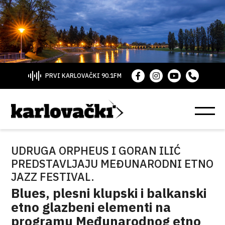
PRVI KARLOVAČKI 90.1FM
UDRUGA ORPHEUS I GORAN ILIĆ
PREDSTAVLJAJU MEĐUNARODNI ETNO
JAZZ FESTIVAL.
Blues, plesni klupski i balkanski
etno glazbeni elementi na
programu Međunarodnog etno