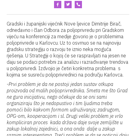
Gradski i županijski vijećnik Nove ljevice Dimitrije Birač,
odnedavno i član Odbora za poljoprivredu pri Gradskom
vijeću na konferenciji za medije govorio je o problemima
poljoprivrede u Karlovcu. Uz to osvrnuo se na najnoviju
gradsku strategiju o razvoju te iznio neka moguća
rješenja. U Strategiji o kojoj će se raspravljati na jesen ne
daju se podaci potrebni za analizu i razrađivanje trendova
u poljoprivredi. Izdvojio je četiri konkretna problema s
kojima se susreću poljoprivrednici na području Karlovca.
-
Prvi problem je da ne postoji jedan sustav otkupa
proizvoda od malih poljoprivrednika. Smeta me što Grad
ne gura inicijativu, nego očekuje da se oni sami
organiziraju što je nedopustivo i tim ljudima treba
pomoći bilo kakvom formom udruživanja; zadrugom,
OPG-om, kooperacijom i sl. Drugi veliki problem je vrlo
kompliciran proces kada država daje svoje zemljište u
zakup lokalnoj zajednici, a ona onda dalje u zakup
raznim interesentima. Treći problem je da se poticaji daju