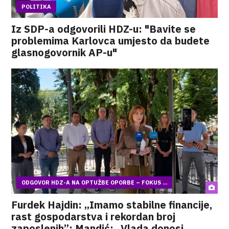
POLITIKA
Iz SDP-a odgovorili HDZ-u: "Bavite se
problemima Karlovca umjesto da budete
glasnogovornik AP-u"
ODGOVOR HDZ-A NA OPTUŽBE OPORBE – FOKUS ...
Furdek Hajdin: „Imamo stabilne financije,
rast gospodarstva i rekordan broj
zaposlenih”; Mandić: „Vlada donosi