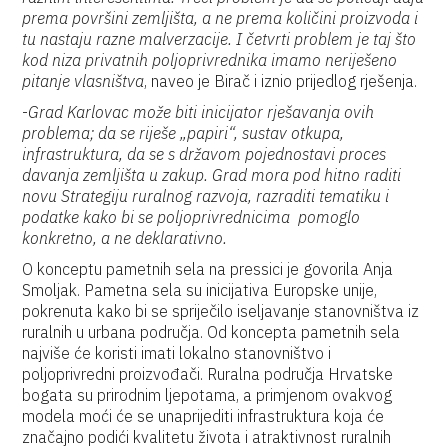
prema površini zemljišta, a ne prema količini proizvoda i
tu nastaju razne malverzacije. I četvrti problem je taj što
kod niza privatnih poljoprivrednika imamo neriješeno
pitanje vlasništva
, naveo je Birač i iznio prijedlog rješenja.
-
Grad Karlovac može biti inicijator rješavanja ovih
problema; da se riješe „papiri“, sustav otkupa,
infrastruktura, da se s državom pojednostavi proces
davanja zemljišta u zakup. Grad mora pod hitno raditi
novu Strategiju ruralnog razvoja, razraditi tematiku i
podatke kako bi se poljoprivrednicima pomoglo
konkretno, a ne deklarativno.
O konceptu pametnih sela na pressici je govorila Anja
Smoljak. Pametna sela su inicijativa Europske unije,
pokrenuta kako bi se spriječilo iseljavanje stanovništva iz
ruralnih u urbana područja. Od koncepta pametnih sela
najviše će koristi imati lokalno stanovništvo i
poljoprivredni proizvođači. Ruralna područja Hrvatske
bogata su prirodnim ljepotama, a primjenom ovakvog
modela moći će se unaprijediti infrastruktura koja će
značajno podići kvalitetu života i atraktivnost ruralnih