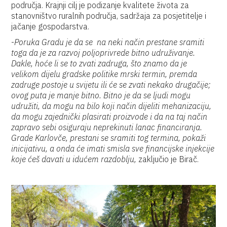
područja. Krajnji cilj je podizanje kvalitete života za
stanovništvo ruralnih područja, sadržaja za posjetitelje i
jačanje gospodarstva.
-
Poruka Gradu je da se na neki način prestane sramiti
toga da je za razvoj poljoprivrede bitno udruživanje.
Dakle, hoće li se to zvati zadruga, što znamo da je
velikom dijelu gradske politike mrski termin, premda
zadruge postoje u svijetu ili će se zvati nekako drugačije;
ovog puta je manje bitno. Bitno je da se ljudi mogu
udružiti, da mogu na bilo koji način dijeliti mehanizaciju,
da mogu zajednički plasirati proizvode i da na taj način
zapravo sebi osiguraju neprekinuti lanac financiranja.
Grade Karlovče, prestani se sramiti tog termina, pokaži
inicijativu, a onda će imati smisla sve financijske injekcije
koje ćeš davati u idućem razdoblju,
zaključio je Birač.