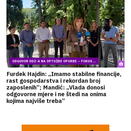
ODGOVOR HDZ-A NA OPTUŽBE OPORBE – FOKUS ...
Furdek Hajdin: „Imamo stabilne financije,
rast gospodarstva i rekordan broj
zaposlenih”; Mandić: „Vlada donosi
odgovorne mjere i ne štedi na onima
kojima najviše treba”