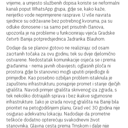
vrijeme, a umjesto službenih dopisa koriste se neformalni
kanali poput WhatsApp grupa, gdje se, kako kaže,
nerijetko vode neprimjerene rasprave. U više navrata
sjednice su održavane bez potrebnog kvoruma, pa su
odluke donosene i sa samo pet prisutnih članova,
upozorila je na probleme u funkcioniraju vijeća Gradske
četvrti Banija potpredsjednica Jadranka Blauhorn.
Dodaje da se planovi gotovo ne realiziraju: od osam
zacrtanih točaka za ovu godinu, tek su dvije djelomično
ostvarene. Nedostatak komunikacije osjeća se i prema
građanima - nema javnih obavijesti, oglasnih ploča ni
prostora gdje bi stanovnici mogli uputiti prijedloge ili
primjedbe. Kao posebno ozbiljan problem istaknula je
zapuštenu infrastrukturu, ponajprije promet i stanje dječjih
igrališta. Navodi primjer igrališta skrivenog iza zgrada, s
tek nekoliko dotrajalih sprava i bez ikakve sigurnosne
infrastrukture. Iako je izrada novog igrališta na Baniji bila
prioritet na petogodišnjem planu, Grad već 30 godina nije
osigurao adekvatnu lokaciju. Nadodaje da prometne
teškoće dodatno opterećuju svakodnevni život
stanovnika. Glavna cesta prema Trnskom i dalje nije