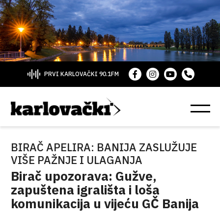
PRVI KARLOVAČKI 90.1FM
BIRAČ APELIRA: BANIJA ZASLUŽUJE
VIŠE PAŽNJE I ULAGANJA
Birač upozorava: Gužve,
zapuštena igrališta i loša
komunikacija u vijeću GČ Banija