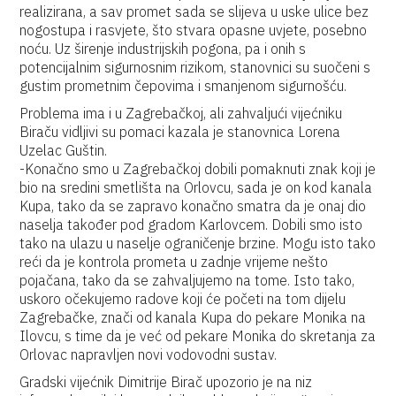
realizirana, a sav promet sada se slijeva u uske ulice bez
nogostupa i rasvjete, što stvara opasne uvjete, posebno
noću. Uz širenje industrijskih pogona, pa i onih s
potencijalnim sigurnosnim rizikom, stanovnici su suočeni s
gustim prometnim čepovima i smanjenom sigurnošću.
Problema ima i u Zagrebačkoj, ali zahvaljući vijećniku
Biraču vidljivi su pomaci kazala je stanovnica Lorena
Uzelac Guštin.
-Konačno smo u Zagrebačkoj dobili pomaknuti znak koji je
bio na sredini smetlišta na Orlovcu, sada je on kod kanala
Kupa, tako da se zapravo konačno smatra da je onaj dio
naselja također pod gradom Karlovcem. Dobili smo isto
tako na ulazu u naselje ograničenje brzine. Mogu isto tako
reći da je kontrola prometa u zadnje vrijeme nešto
pojačana, tako da se zahvaljujemo na tome. Isto tako,
uskoro očekujemo radove koji će početi na tom dijelu
Zagrebačke, znači od kanala Kupa do pekare Monika na
Ilovcu, s time da je već od pekare Monika do skretanja za
Orlovac napravljen novi vodovodni sustav.
Gradski vijećnik Dimitrije Birač upozorio je na niz