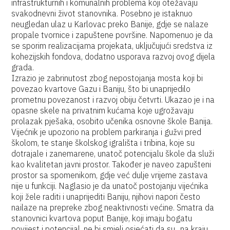
infrastrukturnih i komunalnih problema koji otežavaju
svakodnevni život stanovnika. Posebno je istaknuo
neugledan ulaz u Karlovac preko Banije, gdje se nalaze
propale tvornice i zapuštene površine. Napomenuo je da
se sporim realizacijama projekata, uključujući sredstva iz
kohezijskih fondova, dodatno usporava razvoj ovog dijela
grada.
Izrazio je zabrinutost zbog nepostojanja mosta koji bi
povezao kvartove Gazu i Baniju, što bi unaprijedilo
prometnu povezanost i razvoj obiju četvrti. Ukazao je i na
opasne skele na privatnim kućama koje ugrožavaju
prolazak pješaka, osobito učenika osnovne škole Banija.
Vijećnik je upozorio na problem parkiranja i gužvi pred
školom, te stanje školskog igrališta i tribina, koje su
dotrajale i zanemarene, unatoč potencijalu škole da služi
kao kvalitetan javni prostor. Također je naveo zapušteni
prostor sa spomenikom, gdje već dulje vrijeme zastava
nije u funkciji. Naglasio je da unatoč postojanju vijećnika
koji žele raditi i unaprijediti Baniju, njihovi napori često
nailaze na prepreke zbog neaktivnosti većine. Smatra da
stanovnici kvartova poput Banije, koji imaju bogatu
povijest i potencijal, ne bi smjeli osjećati da su „na kraju