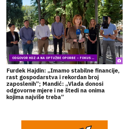
ODGOVOR HDZ-A NA OPTUŽBE OPORBE – FOKUS ...
Furdek Hajdin: „Imamo stabilne financije,
rast gospodarstva i rekordan broj
zaposlenih”; Mandić: „Vlada donosi
odgovorne mjere i ne štedi na onima
kojima najviše treba”