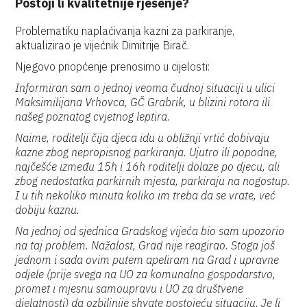
Postoji li kvalitetnije rješenje?
Problematiku naplaćivanja kazni za parkiranje,
aktualizirao je vijećnik Dimitrije Birač.
Njegovo priopćenje prenosimo u cijelosti:
Informiran sam o jednoj veoma čudnoj situaciji u ulici
Maksimilijana Vrhovca, GČ Grabrik, u blizini rotora ili
našeg poznatog cvjetnog leptira.
Naime, roditelji čija djeca idu u obližnji vrtić dobivaju
kazne zbog nepropisnog parkiranja. Ujutro ili popodne,
najčešće između 15h i 16h roditelji dolaze po djecu, ali
zbog nedostatka parkirnih mjesta, parkiraju na nogostup.
I u tih nekoliko minuta koliko im treba da se vrate, već
dobiju kaznu.
Na jednoj od sjednica Gradskog vijeća bio sam upozorio
na taj problem. Nažalost, Grad nije reagirao. Stoga još
jednom i sada ovim putem apeliram na Grad i upravne
odjele (prije svega na UO za komunalno gospodarstvo,
promet i mjesnu samoupravu i UO za društvene
djelatnosti) da ozbiljnije shvate postojeću situaciju. Je li