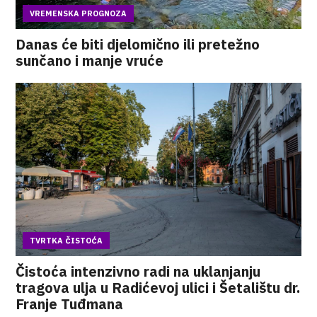
VREMENSKA PROGNOZA
Danas će biti djelomično ili pretežno
sunčano i manje vruće
TVRTKA ČISTOĆA
Čistoća intenzivno radi na uklanjanju
tragova ulja u Radićevoj ulici i Šetalištu dr.
Franje Tuđmana