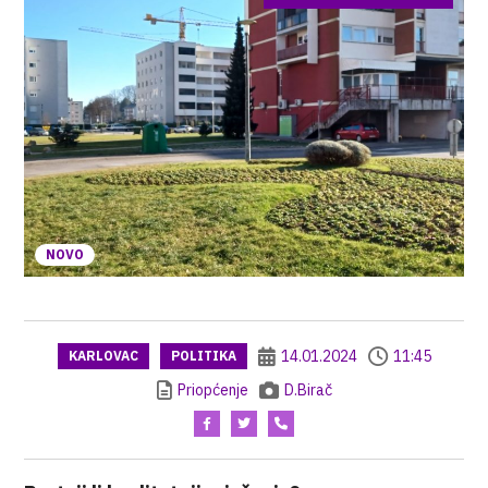
NOVO
14.01.2024
11:45
KARLOVAC
POLITIKA
Priopćenje
D.Birač