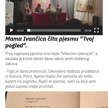
00:00
00:58
Mama Ivančica čita pjesmu "Tvoj
pogled".
Prva napisana pjesma nosi naziv "Vitezovi i princeze", a
nastala je točno deset dana nakon smrti malenog
Jakova.
-Toga je dana preminula Jakovljeva najbolja prijateljica
iz bolnice, Petra. Njena majka me zamolila da nešto
kažem na pogrebu. Riječi te pjesme, riječi su koje sam
jedva uspjela ondje pročitati.