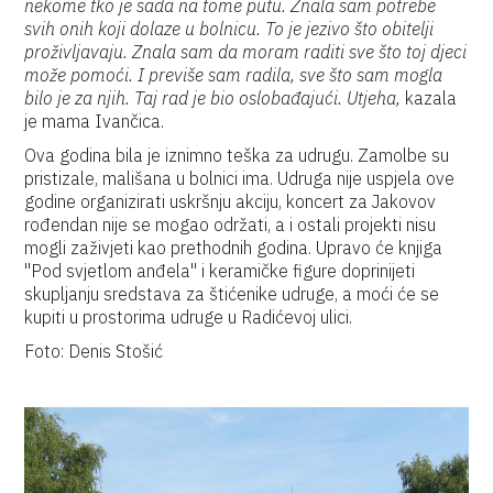
nekome tko je sada na tome putu. Znala sam potrebe
svih onih koji dolaze u bolnicu. To je jezivo što obitelji
proživljavaju. Znala sam da moram raditi sve što toj djeci
može pomoći. I previše sam radila, sve što sam mogla
bilo je za njih. Taj rad je bio oslobađajući. Utjeha,
kazala
je mama Ivančica.
Ova godina bila je iznimno teška za udrugu. Zamolbe su
pristizale, mališana u bolnici ima. Udruga nije uspjela ove
godine organizirati uskršnju akciju, koncert za Jakovov
rođendan nije se mogao održati, a i ostali projekti nisu
mogli zaživjeti kao prethodnih godina. Upravo će knjiga
"Pod svjetlom anđela" i keramičke figure doprinijeti
skupljanju sredstava za štićenike udruge, a moći će se
kupiti u prostorima udruge u Radićevoj ulici.
Foto: Denis Stošić