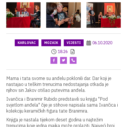
06.10.2020
KARLOVAC
MOZAIK
VIJESTI
18:26
Mama i tata svome su anđelu poklonili dar. Dar koji je
nastajao u teškim trenucima nedostajanja otkada je
njihov sin Jakov otišao putevima anđela.
Ivančica i Branimir Rubido predstavili su knjigu "Pod
svjetlom anđela" čije je stihove napisala sama Ivančica i
kolekciju keramičkih figura tate Branimira.
Knjiga je nastala tijekom deset godina u najtežim
trenucima koje jedna majka može prolaziti. Najveći broj