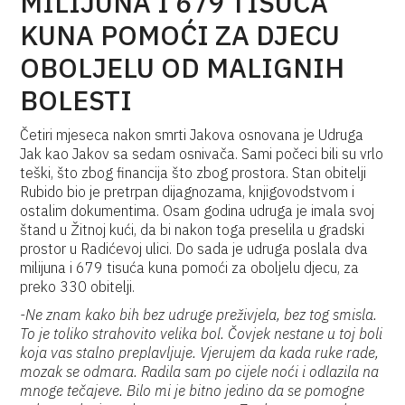
MILIJUNA I 679 TISUĆA
KUNA POMOĆI ZA DJECU
OBOLJELU OD MALIGNIH
BOLESTI
Četiri mjeseca nakon smrti Jakova osnovana je Udruga
Jak kao Jakov sa sedam osnivača. Sami počeci bili su vrlo
teški, što zbog financija što zbog prostora. Stan obitelji
Rubido bio je pretrpan dijagnozama, knjigovodstvom i
ostalim dokumentima. Osam godina udruga je imala svoj
štand u Žitnoj kući, da bi nakon toga preselila u gradski
prostor u Radićevoj ulici. Do sada je udruga poslala dva
milijuna i 679 tisuća kuna pomoći za oboljelu djecu, za
preko 330 obitelji.
-Ne znam kako bih bez udruge preživjela, bez tog smisla.
To je toliko strahovito velika bol. Čovjek nestane u toj boli
koja vas stalno preplavljuje. Vjerujem da kada ruke rade,
mozak se odmara. Radila sam po cijele noći i odlazila na
mnoge tečajeve. Bilo mi je bitno jedino da se pomogne