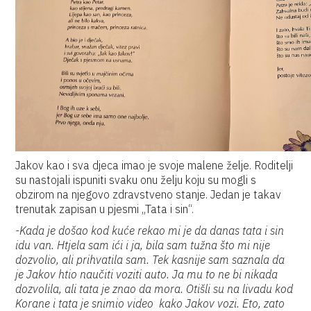
Jakov kao i sva djeca imao je svoje malene želje. Roditelji
su nastojali ispuniti svaku onu želju koju su mogli s
obzirom na njegovo zdravstveno stanje. Jedan je takav
trenutak zapisan u pjesmi „Tata i sin“.
-Kada je došao kod kuće rekao mi je da danas tata i sin
idu van. Htjela sam ići i ja, bila sam tužna što mi nije
dozvolio, ali prihvatila sam. Tek kasnije sam saznala da
je Jakov htio naučiti voziti auto. Ja mu to ne bi nikada
dozvolila, ali tata je znao da mora. Otišli su na livadu kod
Korane i tata je snimio video kako Jakov vozi. Eto, zato