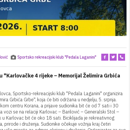
ović
Sportsko rekreacijski klub "Pedala Laganini"
du "Karlovačke 4 rijeke – Memorijal Želimira Grbića
ca, Sportsko-rekreacijski klub "Pedala Laganini" organizira
mira Grbića Grbe", koja će biti održana u nedjelju, 5. srpnja.
jskom centru Korana, a prijave sudionika bit će od 7 sati i 30
a vozi se na relaciji Karlovac – Barilović – Generalski Stol –
u Karlovac bit će oko 18 sati. Biciklijada je rekreativnog
a, prirode i druženja. Sudionike očekuje vožnja kraj četiri