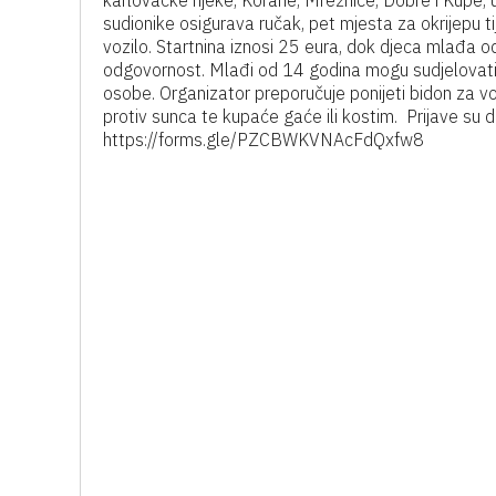
karlovačke rijeke, Korane, Mrežnice, Dobre i Kupe, 
sudionike osigurava ručak, pet mjesta za okrijepu ti
vozilo. Startnina iznosi 25 eura, dok djeca mlađa od
odgovornost. Mlađi od 14 godina mogu sudjelovati uz
osobe. Organizator preporučuje ponijeti bidon za vo
protiv sunca te kupaće gaće ili kostim. Prijave su
https://forms.gle/PZCBWKVNAcFdQxfw8