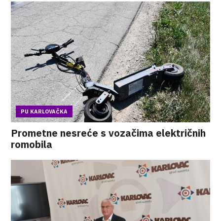
PU KARLOVAČKA
Prometne nesreće s vozačima električnih
romobila