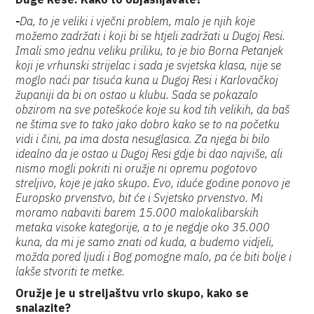
-
Da, to je veliki i vječni problem, malo je njih koje
možemo zadržati i koji bi se htjeli zadržati u Dugoj Resi.
Imali smo jednu veliku priliku, to je bio Borna Petanjek
koji je vrhunski strijelac i sada je svjetska klasa, nije se
moglo naći par tisuća kuna u Dugoj Resi i Karlovačkoj
županiji da bi on ostao u klubu. Sada se pokazalo
obzirom na sve poteškoće koje su kod tih velikih, da baš
ne štima sve to tako jako dobro kako se to na početku
vidi i čini, pa ima dosta nesuglasica. Za njega bi bilo
idealno da je ostao u Dugoj Resi gdje bi dao najviše, ali
nismo mogli pokriti ni oružje ni opremu pogotovo
streljivo, koje je jako skupo. Evo, iduće godine ponovo je
Europsko prvenstvo, bit će i Svjetsko prvenstvo. Mi
moramo nabaviti barem 15.000 malokalibarskih
metaka visoke kategorije, a to je negdje oko 35.000
kuna, da mi je samo znati od kuda, a budemo vidjeli,
možda pored ljudi i Bog pomogne malo, pa će biti bolje i
lakše stvoriti te metke.
Oružje je u streljaštvu vrlo skupo, kako se
snalazite?