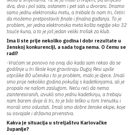
dva, dva i pol sata, ostanem i pet sati u dvorani. Imamo
samo jednu elektronsku metu, a trebale bi nam tri, četiri
da možemo pretpostaviti finale i finalna gađanja. To je
problem, jer jedna elektronska meta košta negdje oko 32
tisuće kuna, a to je još jedan veliki trošak za klub.
Ima li ste prije nekoliko godina i dobr rezultate u
ženskoj konkurenciji, a sada toga nema. O čemu se
radi?
-Vraćam se ponovo na onaj dio kada sam rekao da se
godišnje u tri škole koje gravitiraju Dugoj Resi upiše
otprilike 80 učenika i to je problem, malo je djece. Imali
smo prije nekoliko godina pokušaj s kadetkinjama, ali je
propalo ne našom zaslugom. Neću reći da nema
zainteresiranih, izvukli smo jednu kadetkinju, a trebaju
nam barem dvije ili tri, to je bilo teško u tom trenutku i
morali smo odustati. Imali smo dobre ženske ekipe, koje
su osvajale i državna prvenstva.
Kakva je situacija u streljaštvu Karlovačke
županije?