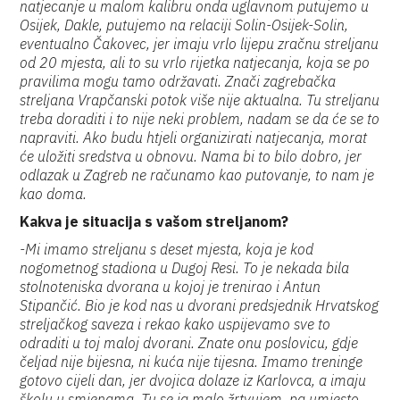
natjecanje u malom kalibru onda uglavnom putujemo u
Osijek, Dakle, putujemo na relaciji Solin-Osijek-Solin,
eventualno Čakovec, jer imaju vrlo lijepu zračnu streljanu
od 20 mjesta, ali to su vrlo rijetka natjecanja, koja se po
pravilima mogu tamo održavati. Znači zagrebačka
streljana Vrapčanski potok više nije aktualna. Tu streljanu
treba doraditi i to nije neki problem, nadam se da će se to
napraviti. Ako budu htjeli organizirati natjecanja, morat
će uložiti sredstva u obnovu. Nama bi to bilo dobro, jer
odlazak u Zagreb ne računamo kao putovanje, to nam je
kao doma.
Kakva je situacija s vašom streljanom?
-Mi imamo streljanu s deset mjesta, koja je kod
nogometnog stadiona u Dugoj Resi. To je nekada bila
stolnoteniska dvorana u kojoj je trenirao i Antun
Stipančić. Bio je kod nas u dvorani predsjednik Hrvatskog
streljačkog saveza i rekao kako uspijevamo sve to
odraditi u toj maloj dvorani. Znate onu poslovicu, gdje
čeljad nije bijesna, ni kuća nije tijesna. Imamo treninge
gotovo cijeli dan, jer dvojica dolaze iz Karlovca, a imaju
školu u smjenama. Tu se ja malo žrtvujem, pa umjesto