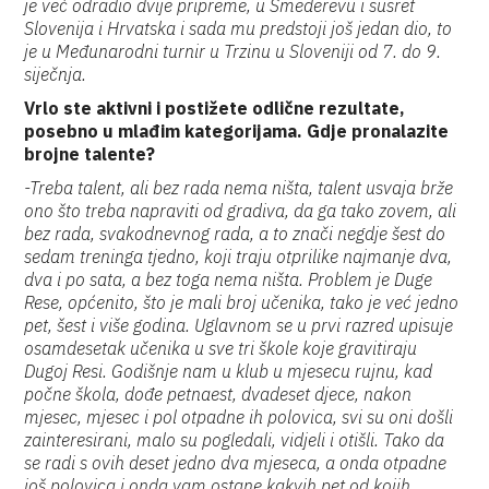
je već odradio dvije pripreme, u Smederevu i susret
Slovenija i Hrvatska i sada mu predstoji još jedan dio, to
je u Međunarodni turnir u Trzinu u Sloveniji od 7. do 9.
siječnja.
Vrlo ste aktivni i postižete odlične rezultate,
posebno u mlađim kategorijama. Gdje pronalazite
brojne talente?
-Treba talent, ali bez rada nema ništa, talent usvaja brže
ono što treba napraviti od gradiva, da ga tako zovem, ali
bez rada, svakodnevnog rada, a to znači negdje šest do
sedam treninga tjedno, koji traju otprilike najmanje dva,
dva i po sata, a bez toga nema ništa. Problem je Duge
Rese, općenito, što je mali broj učenika, tako je već jedno
pet, šest i više godina. Uglavnom se u prvi razred upisuje
osamdesetak učenika u sve tri škole koje gravitiraju
Dugoj Resi. Godišnje nam u klub u mjesecu rujnu, kad
počne škola, dođe petnaest, dvadeset djece, nakon
mjesec, mjesec i pol otpadne ih polovica, svi su oni došli
zainteresirani, malo su pogledali, vidjeli i otišli. Tako da
se radi s ovih deset jedno dva mjeseca, a onda otpadne
još polovica i onda vam ostane kakvih pet od kojih