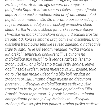
zračna puška Hrvatska liga seniori, prvo mjesto
polufinale Kupa Hrvatske seniori i četvrto mjesto finale
kupa zračna puška međunarodni program seniori. Kod
pojedinaca imamo nešto što moramo posebno izdvojiti,
to je brončana medalja s Europskog prvenstva člana
kluba Tvrtka Vrcića u sklopu juniorske reprezentacije
Hrvatske na malokalibarskom oružju u disciplini trostav,
tri puta 40, koja se smatra kraljicom svih disciplina. U toj
disciplini treba puno tehnike i svega zajedno, a natjecanje
traje tri sata. Tu je još sedam medalja Tvrtka Vrcića u
juniorskoj i seniorskoj konkurenciji uglavnom na
malokalibarskoj pušci i to iz jednog razloga, jer smo
zračnu pušku, onu koju smo tražili četiri godine, jedva
dobili negdje krajem petog mjeseca 2021. godine, tako
da to više nije moglo utjecati na bilo koji rezultat na
zračnom oružju. Imamo drugo mjesto na državnom
prvenstvu u disciplini malokalibarska serijska puška
trostav i tu je drugo mjesto osvojio pojedinačno Filip
Brinski. Pored toga trostruki prvak Hrvatske u mlađim
kategorijama postao je Filip Maletić i to u disciplini
zračna puška serijska kod juniora, zračna puška serijska