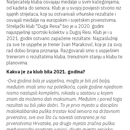
Natjecatelji kluba osvajaju medalje u svim kategorijama,
od kadeta do seniora. Klub je u svojoj povijesti stvorio niz
sjajnih strijelaca, koji su ostvarivali vrhunske rezultate i
osvajali medalje na europskim i svjetskim prvenstvima.
Streljački klub "Duga Resa" bio je u 2020. godini
najuspješniji sportski kolektiv u Dugoj Resi. Klub je i u
2021. godini ostvario zapažene rezultate. Najzaslužniji
za sve te uspjehe je trener Ivan Maraković, koji je za svoj
rad dobio brojna priznanja. Razgovarali smo s uspješnim
trenerom o rezultatima kluba, trenutnom stanju u klubu te
planovima.
Kakva je za klub bila 2021. godina?
-Ova godina bila je uspješna, mogla je biti još bolja,
međutim imali smo niz poteškoća, cijele godine nijednom
nismo nastupili kompletni, nikada u sastavu u kojem
znam da možemo dati maksimum. Međutim i pored toga
rezultati su bili jako dobri. To je prvo mjesto u disciplini
malokalibarska puška trostav kod seniora na državnom
prvenstvo, sve ovo što ću navesti ostvareno je na
prvenstvima Hrvatske, pa drugo mjesto zračna puška
međunarodni program juniori, drugo mjesto serijska