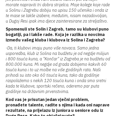
morate napraviti tri dobra strijelca. Moje kolege koje rade
u Solinu i Zagrebu dobiju na upisu 150 učenika i onda iz
te mase se lakše izabere, međutim, nisam nezadovoljan,
u Dugoj Resi ipak ima djece zainteresirane za streljaštvo.
Spomenuli ste Solin i Zagreb, tamo su klubovi puno
bogatiji, pa i lakše rade. Koja je razlika u novcima
između vašeg kluba i klubova iz Solina i Zagreba?
-Da, ti klubovi imaju puno više novaca. Samo jedna
usporedba, klub iz Solina na budžetu je od negdje milijun
i 800 tisuća kuna, a "Končar" iz Zagreba je na budžetu od
800.000 kuna. Mi negdje od grada dobijemo kakvih 60
tisuća kuna i to uz molbe na više godišnjih rata. Naši
prihodi su isto oko 60 tisuća kuna, tako da godišnje
raspolažemo s nekih 120 tisuća kuna i onda smo sretni
kada te klubove, sportski rečeno, oderemo par puta
godišnje na državnim prvenstvima.
Kod vas je prisutan jedan vječni problem,
pronađete talente, radite s njima i kada oni naprave
rezultate, na prijelazu iz juniora u seniore odu iz
Duge Rese. Kako to objašnjavate?