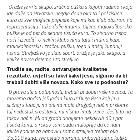
-Oružje je vrlo skupo, zračna puška s kojom radimo i koja
ide dalje od Hrvatske, negdje dođe oko tri i pol tisuće
eura uz sve moguće popuste koje mi kao klub obzirom na
reprezentaciju i tako dalje imamo. Cijena malokalibarske
puške je od pet do sedam tisuća eura. To stvarno treba
naći i izvaditi. U nekim klubovima tata i mama kupe
malokalibarsku i zračnu pušku, toga u našoj županiji
nema. Streljaštvo je skup sport, oružje je jako skupo, a
velike novce dajemo i za streljivo.
Trudite se, radite, ostvarujete kvalitetne
rezultate, uvjeti su takvi kakvi jesu, sigurno da bi
trebali dobiti više novaca. Kako sve to podnosite?
-U pravu ste u potpunosti, trebali bi dobiti više novaca. Tu
možemo dodati još jedan klub iz Duge Rese koji je u
sličnoj situaciji, no oni na malo drugačiji način prelome
taj nedostak sredstava, mi nismo imali sreće riješiti to na
takav način. Mi od grada dobijemo nekakvih 60 i par
tisuća kuna, a rekao sam sada maloprije da će nam
iduće godine za nabavku samo streljiva trebati oko
35.000 kuna, sve ostalo moramo pribaviti sami, koliko