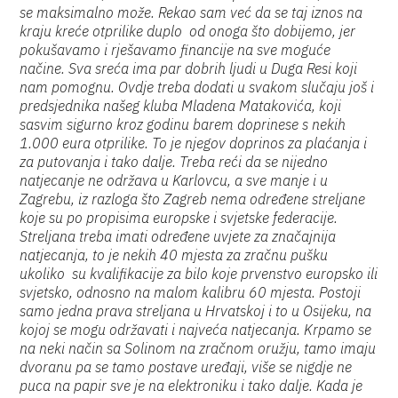
se maksimalno može. Rekao sam već da se taj iznos na
kraju kreće otprilike duplo od onoga što dobijemo, jer
pokušavamo i rješavamo financije na sve moguće
načine. Sva sreća ima par dobrih ljudi u Duga Resi koji
nam pomognu. Ovdje treba dodati u svakom slučaju još i
predsjednika našeg kluba Mladena Matakovića, koji
sasvim sigurno kroz godinu barem doprinese s nekih
1.000 eura otprilike. To je njegov doprinos za plaćanja i
za putovanja i tako dalje. Treba reći da se nijedno
natjecanje ne održava u Karlovcu, a sve manje i u
Zagrebu, iz razloga što Zagreb nema određene streljane
koje su po propisima europske i svjetske federacije.
Streljana treba imati određene uvjete za značajnija
natjecanja, to je nekih 40 mjesta za zračnu pušku
ukoliko su kvalifikacije za bilo koje prvenstvo europsko ili
svjetsko, odnosno na malom kalibru 60 mjesta. Postoji
samo jedna prava streljana u Hrvatskoj i to u Osijeku, na
kojoj se mogu održavati i najveća natjecanja. Krpamo se
na neki način sa Solinom na zračnom oružju, tamo imaju
dvoranu pa se tamo postave uređaji, više se nigdje ne
puca na papir sve je na elektroniku i tako dalje. Kada je