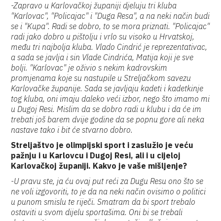
-Zapravo u Karlovačkoj županiji djeluju tri kluba
"Karlovac", "Policajac" i "Duga Resa", a na neki način budi
se i "Kupa". Radi se dobro, to se mora priznati. "Policajac"
radi jako dobro u pištolju i vrlo su visoko u Hrvatskoj,
među tri najbolja kluba. Vlado Cindrić je reprezentativac,
a sada se javlja i sin Vlade Cindrića, Matija koji je sve
bolji. "Karlovac" je oživio s nekim kadrovskim
promjenama koje su nastupile u Streljačkom savezu
Karlovačke županije. Sada se javljaju kadeti i kadetkinje
tog kluba, oni imaju daleko veći izbor, nego što imamo mi
u Dugoj Resi. Mislim da se dobro radi u klubu i da će im
trebati još barem dvije godine da se popnu gore ali neka
nastave tako i bit će stvarno dobro.
Streljaštvo je olimpijski sport i zaslužio je veću
pažnju i u Karlovcu i Dugoj Resi, ali i u cijeloj
Karlovačkoj županiji. Kakvo je vaše mišljenje?
-U pravu ste, ja ću ovaj put reći za Dugu Resu ono što se
ne voli izgovoriti, to je da na neki način ovisimo o politici
u punom smislu te riječi. Smatram da bi sport trebalo
ostaviti u svom dijelu sportašima. Oni bi se trebali