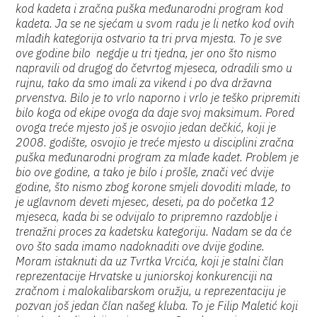
kod kadeta i zračna puška međunarodni program kod
kadeta. Ja se ne sjećam u svom radu je li netko kod ovih
mlađih kategorija ostvario ta tri prva mjesta. To je sve
ove godine bilo negdje u tri tjedna, jer ono što nismo
napravili od drugog do četvrtog mjeseca, odradili smo u
rujnu, tako da smo imali za vikend i po dva državna
prvenstva. Bilo je to vrlo naporno i vrlo je teško pripremiti
bilo koga od ekipe ovoga da daje svoj maksimum. Pored
ovoga treće mjesto još je osvojio jedan dečkić, koji je
2008. godište, osvojio je treće mjesto u disciplini zračna
puška međunarodni program za mlađe kadet. Problem je
bio ove godine, a tako je bilo i prošle, znači već dvije
godine, što nismo zbog korone smjeli dovoditi mlade, to
je uglavnom deveti mjesec, deseti, pa do početka 12
mjeseca, kada bi se odvijalo to pripremno razdoblje i
trenažni proces za kadetsku kategoriju. Nadam se da će
ovo što sada imamo nadoknaditi ove dvije godine.
Moram istaknuti da uz Tvrtka Vrcića, koji je stalni član
reprezentacije Hrvatske u juniorskoj konkurenciji na
zračnom i malokalibarskom oružju, u reprezentaciju je
pozvan još jedan član našeg kluba. To je Filip Maletić koji