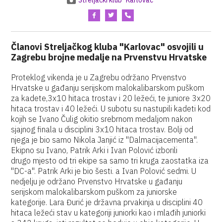
Streljački klub "Karlovac"
Članovi Streljačkog kluba "Karlovac" osvojili u
Zagrebu brojne medalje na Prvenstvu Hrvatske
Proteklog vikenda je u Zagrebu održano Prvenstvo
Hrvatske u gađanju serijskom malokalibarskom puškom
za kadete,3x10 hitaca trostav i 20 ležeći, te juniore 3x20
hitaca trostav i 40 ležeći. U subotu su nastupili kadeti kod
kojih se Ivano Čulig okitio srebrnom medaljom nakon
sjajnog finala u disciplini 3x10 hitaca trostav. Bolji od
njega je bio samo Nikola Janjić iz "Dalmacijacementa".
Ekipno su Ivano, Patrik Arki i Ivan Polović izborili
drugo mjesto od tri ekipe sa samo tri kruga zaostatka iza
"DC-a". Patrik Arki je bio šesti. a Ivan Polović sedmi. U
nedjelju je održano Prvenstvo Hrvatske u gađanju
serijskom malokalibarskom puškom za juniorske
kategorije. Lara Đurić je državna prvakinja u disciplini 40
hitaca ležeći stav u kategoriji juniorki kao i mlađih juniorki