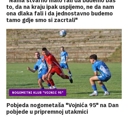
"Nama stvarno malo fali da budemo baš
to, da na kraju ipak uspijemo, ne da nam
ona dlaka fali i da jednostavno budemo
tamo gdje smo si zacrtali"
NOGOMETNI KLUB "VOJNIĆ 95"
Pobjeda nogometaša "Vojnića 95" na Dan
pobjede u pripremnoj utakmici