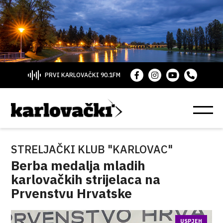
PRVI KARLOVAČKI 90.1FM
STRELJAČKI KLUB "KARLOVAC"
Berba medalja mladih
karlovačkih strijelaca na
Prvenstvu Hrvatske
USPJEH