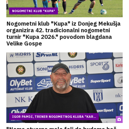
NOGOMETNI KLUB "KUPA"
Nogometni klub "Kupa" iz Donjeg Mekušja
organizira 42. tradicionalni nogometni
turnir "Kupa 2026." povodom blagdana
Velike Gospe
IGOR PAMIĆ, TRENER NOGOMETNOG KLUBA "KAR...