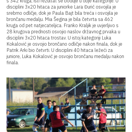
s 342 kruga, isti rezultat se boduje u obje kategorije. U
disciplini 3x20 hitaca za juniorke Lara Đurić osvojila je
srebrno odličje, dok je Paula Bajt bila treća i osvojila je
brončanu medalju. Mia Šegina je bila četvrta sa 462
kruga od pet natjecateljica. Franko Kraljik je uvjerljivo s
28 krugova prednosti osvojio naslov državnog prvaka u
disciplini 3x20 hitaca trostav. U istoj kategoriji Luka
Kokalović je osvojio brončano odličje nakon finala, dok je
Patrik Arki bio četvrti. U disciplini 40 hitaca ležeći za
juniore, Luka Kokalović je osvojio brončanu medalju nakon
finala.