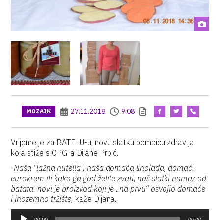
27.11.2018
9:08
MOZAIK
Vrijeme je za BATELU-u, novu slatku bombicu zdravlja
koja stiže s OPG-a Dijane Prpić.
-Naša "lažna nutella", naša domaća linolada, domaći
eurokrem ili kako ga god želite zvati, naš slatki namaz od
batata, novi je proizvod koji je „na prvu“ osvojio domaće
i inozemno tržište,
kaže Dijana
.
Reproduktor
00:00
00:00