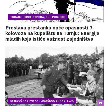
TURANJ - SRCE OTPORA, DUH POBJEDE
Proslava prestanka opće opasnosti 7.
kolovoza na kupalištu na Turnju: Energija
mladih koja ističe važnost zajedništva
SVJEDOČANSTVO KARLOVAČKOG BRANITELJA