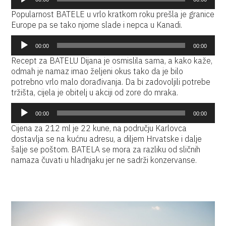
audiozapisa
Popularnost BATELE u vrlo kratkom roku prešla je granice
Europe pa se tako njome slade i nepca u Kanadi.
Reproduktor
00:00
00:00
audiozapisa
Recept za BATELU Dijana je osmislila sama, a kako kaže,
odmah je namaz imao željeni okus tako da je bilo
potrebno vrlo malo dorađivanja. Da bi zadovoljili potrebe
tržišta, cijela je obitelj u akciji od zore do mraka.
Reproduktor
00:00
00:00
audiozapisa
Cijena za 212 ml je 22 kune, na području Karlovca
dostavlja se na kućnu adresu, a diljem Hrvatske i dalje
šalje se poštom. BATELA se mora za razliku od sličnih
namaza čuvati u hladnjaku jer ne sadrži konzervanse.