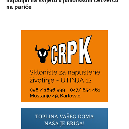
najboljih na svijetu u juniorskom četvercu
na pariće