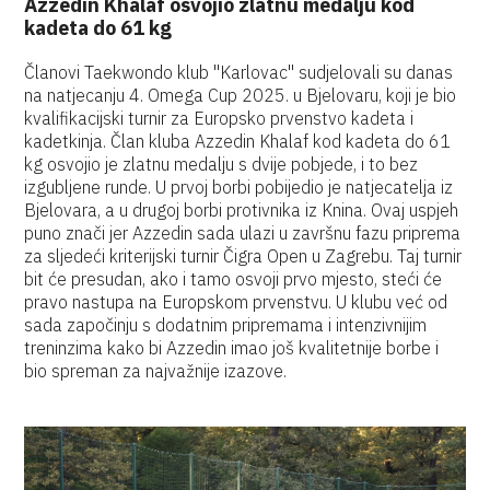
Azzedin Khalaf osvojio zlatnu medalju kod
kadeta do 61 kg
Članovi Taekwondo klub "Karlovac" sudjelovali su danas
na natjecanju 4. Omega Cup 2025. u Bjelovaru, koji je bio
kvalifikacijski turnir za Europsko prvenstvo kadeta i
kadetkinja. Član kluba Azzedin Khalaf kod kadeta do 61
kg osvojio je zlatnu medalju s dvije pobjede, i to bez
izgubljene runde. U prvoj borbi pobijedio je natjecatelja iz
Bjelovara, a u drugoj borbi protivnika iz Knina. Ovaj uspjeh
puno znači jer Azzedin sada ulazi u završnu fazu priprema
za sljedeći kriterijski turnir Čigra Open u Zagrebu. Taj turnir
bit će presudan, ako i tamo osvoji prvo mjesto, steći će
pravo nastupa na Europskom prvenstvu. U klubu već od
sada započinju s dodatnim pripremama i intenzivnijim
treninzima kako bi Azzedin imao još kvalitetnije borbe i
bio spreman za najvažnije izazove.