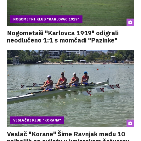
NOGOMETNI KLUB "KARLOVAC 1919"
Nogometaši "Karlovca 1919" odigrali
neodlučeno 1:1 s momčadi "Pazinke"
VESLAČKI KLUB "KORANA"
Veslač "Korane" Šime Ravnjak među 10