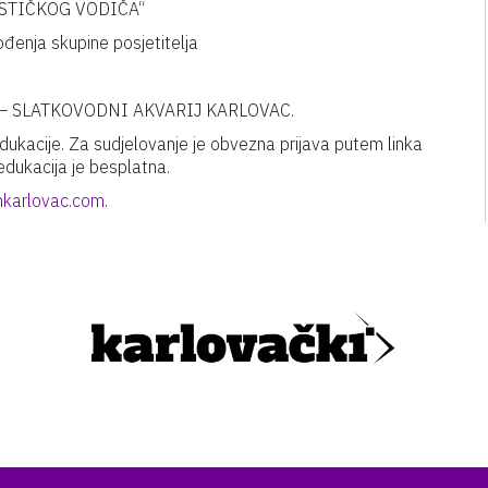
ISTIČKOG VODIČA“
nja skupine posjetitelja
KA – SLATKOVODNI AKVARIJ KARLOVAC.
ukacije. Za sudjelovanje je obvezna prijava putem linka
 edukacija je besplatna.
karlovac.com
.