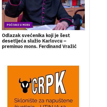
POČIVAO U MIRU
Odlazak svećenika koji je šest
desetljeća služio Karlovcu –
preminuo mons. Ferdinand Vražić