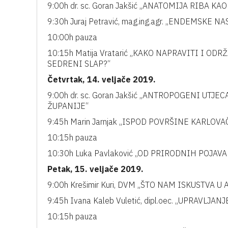
9:00h dr. sc. Goran Jakšić „ANATOMIJA RIBA 
9:30h Juraj Petravić, mag.ing.agr. „ENDEMSKE
10:00h pauza
10:15h Matija Vratarić „KAKO NAPRAVITI I OD
SEDRENI SLAP?“
Četvrtak, 14. veljače 2019.
9:00h dr. sc. Goran Jakšić „ANTROPOGENI UT
ŽUPANIJE“
9:45h Marin Jarnjak „ISPOD POVRŠINE KARLO
10:15h pauza
10:30h Luka Pavlaković „OD PRIRODNIH POJA
Petak, 15. veljače 2019.
9:00h Krešimir Kuri, DVM „ŠTO NAM ISKUSTVA 
9:45h Ivana Kaleb Vuletić, dipl.oec. „UPRAVL
10:15h pauza