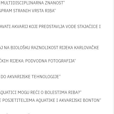
KAO MULTIDISCIPLINARNA ZNANOST“
 NASPRAM STRANIH VRSTA RIBA“
RŽAVATI AKVARIJ KOJI PREDSTAVLJA VODE STAJAĆICE I
JECAJ NA BIOLOŠKU RAZNOLIKOST RIJEKA KARLOVAČKE
VAČKIH RIJEKA: PODVODNA FOTOGRAFIJA“
VA DO AKVARIJSKE TEHNOLOGIJE“
U AQUATICI MOGU REĆI O BOLESTIMA RIBA?“
JANJE POSJETITELJIMA AQUATIKE I AKVARIJSKI BONTON“