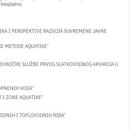
e besplatno.
QUATIKA I PERSPEKTIVE RAZVOJA SUVREMENE JAVNE
INŠKE METODE AQUATIKE“
E I TEHNIČKE SLUŽBE PRVOG SLATKOVODNOG AKVARIJA U
 KOPNENIH VODA“
ET I ZONE AQUATIKE“
OVODNIH I TOPLOVODNIH RIBA“