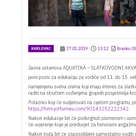
17.01.2019
13:12
Branko O
KARLOVAC
Javna ustanova AQUATIKA – SLATKOVODNI AKVAR
javni poziv za edukaciju za vodiče od 11. do 15. ve
namijenjenu svima onima koji imaju interes za slatko
raditi na stručnim vođenjima grupnih posjetitelja kro
Polaznici koji će sudjelovati na cijelom programu, pr
https://form.jotformeu.com/90143252222342
.
Nakon edukacije bit će podvrgnuti pismenom i usmen
će uvjerenje koje je preduvjet za honorarni angažm
Nakon toga bit će osposobljeni samostalno voditi g