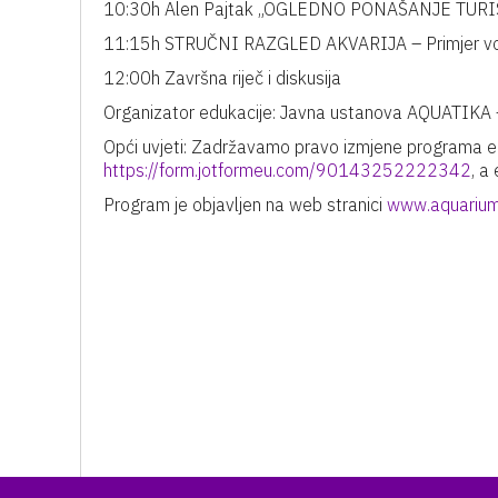
10:30h Alen Pajtak „OGLEDNO PONAŠANJE TUR
11:15h STRUČNI RAZGLED AKVARIJA – Primjer vođe
12:00h Završna riječ i diskusija
Organizator edukacije: Javna ustanova AQUATI
Opći uvjeti: Zadržavamo pravo izmjene programa ed
https://form.jotformeu.com/90143252222342
, a
Program je objavljen na web stranici
www.aquarium