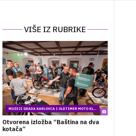
VIŠE IZ RUBRIKE
MUZEJI GRADA KARLOVCA I OLDTIMER MOTO KL...
Otvorena izložba “Baština na dva
kotača”