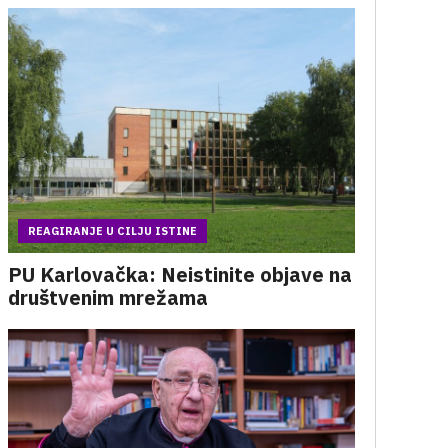
REAGIRANJE U CILJU ISTINE
PU Karlovačka: Neistinite objave na
društvenim mrežama