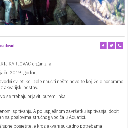
bradović
IJ KARLOVAC organizira
ljače 2019. godine,
vodni svijet, koji žele naučiti nešto novo te koji žele honorarno
z akvarijski postav.
vo se trebaju prijaviti putem linka:
om ispitivanju. A po uspješnom završetku ispitivanja, dobit
an na poslovima stručnog vodiča u Aquatici.
rupne posjetitelje kroz akvarij sukladno potrebama i