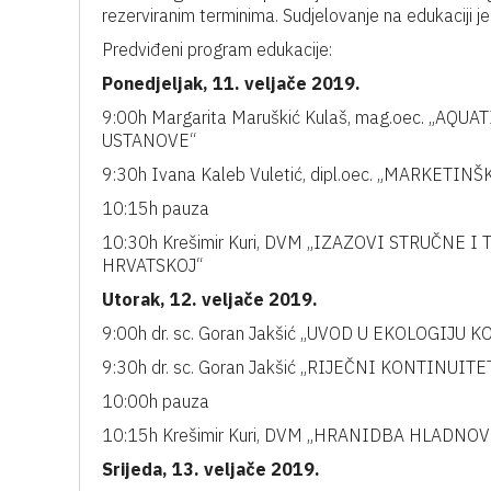
rezerviranim terminima. Sudjelovanje na edukaciji j
Predviđeni program edukacije:
Ponedjeljak, 11. veljače 2019.
9:00h Margarita Maruškić Kulaš, mag.oec. „A
USTANOVE“
9:30h Ivana Kaleb Vuletić, dipl.oec. „MARKET
10:15h pauza
10:30h Krešimir Kuri, DVM „IZAZOVI STRUČN
HRVATSKOJ“
Utorak, 12. veljače 2019.
9:00h dr. sc. Goran Jakšić „UVOD U EKOLOGIJU
9:30h dr. sc. Goran Jakšić „RIJEČNI KONTINUIT
10:00h pauza
10:15h Krešimir Kuri, DVM „HRANIDBA HLADN
Srijeda, 13. veljače 2019.