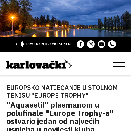
PRVI KARLOVAČKI 90.1FM
EUROPSKO NATJECANJE U STOLNOM
TENISU "EUROPE TROPHY"
"Aquaestil" plasmanom u
polufinale "Europe Trophy-a"
ostvario jedan od najvećih
uspjeha u povijesti kluba