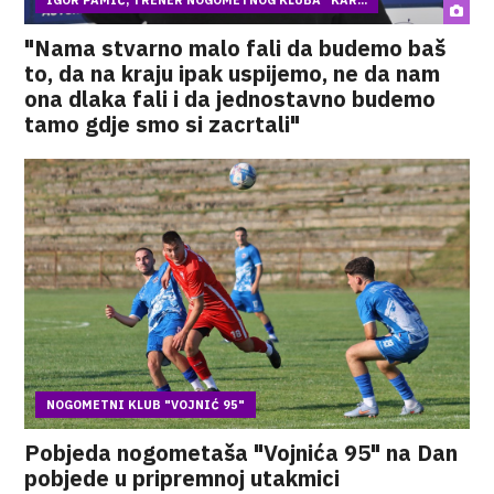
IGOR PAMIĆ, TRENER NOGOMETNOG KLUBA "KAR...
"Nama stvarno malo fali da budemo baš
to, da na kraju ipak uspijemo, ne da nam
ona dlaka fali i da jednostavno budemo
tamo gdje smo si zacrtali"
NOGOMETNI KLUB "VOJNIĆ 95"
Pobjeda nogometaša "Vojnića 95" na Dan
pobjede u pripremnoj utakmici