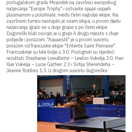
portugalskom gradu Mirandeli na završnici europskog
natjecanja "Europe Trophy" i ostvarile sjajan uspjeh
plasmanom u polufinale, među četiri najbolje ekipe. Na
završnom turniru nastupilo je osam ekipa, u prvom dijelu
natjecanja igralo se u dvije grupe s po četiri ekipe.
Dugoreški klub osvojio je u grupi A drugo mjesto s dvije
pobjede i porazom. "Aquaestil" je u prvom susretu
poražen od francuske ekipe "Entente Saint Pierraise".
Francuskinje su bile bolje s 3:0. Postignuti su sljedeći
rezultati: Stephanie Loeuillette – Leeloo Vukelja 3:0, Han
Xue Vukelja – Lucie Gathier 2:3 i Sofija Sherendeha –
Jeanne Robbes 1:3.
U drugom susretu dugoreške