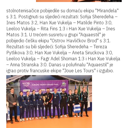
stolnotenisačice pobijedile su domaću ekipu "Mirandela"
s 3:1. Postignuti su sljedeći rezultati: Sofija Sheredeha –
Ines Matos 3:2, Han Xue Vukelja – Matilde Pinto 3:0,
Leeloo Vukelja – Rita Fins 1:3 i Han Xue Vukelja – Ines
Matos 3:1. U trećem susretu u grupi "Aquaestil" je
pobijedio češku ekipu "Ostrov Havličkov Brod" s 3:1.
Rezultati su bili sljedeći: Sofija Sheredeha – Tereza
Pytlikova 3:0, Han Xue Vukelja – Aneta Siruckova 3:0,
Leeloo Vukelja – Fagr Adel Shoman 1:3 i Han Xue Vukelja
– Anna Stranska 3:0. Danas u polufinalu "Aquaestil" je
igrao protiv francuske ekipe "Joue Les Tours" i izgubio.