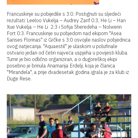
Francuskinje su pobijedile s 3:0. Postignuti su sljedeći
rezultati: Leeloo Vukelja – Audrey Zarif 0:3, He Li – Han
Xue Vukelja – He Li 2:3 i Sofija Sheredeha – Nolwenn
Fort 0:3. Francuskinje su pobjedom nad ekipom "Asea
Sarises Florinas" iz Grčke s 3:0 osvojile naslov pobjednica
ovog natjecanja. "Aquaestil" je ulaskom u polufinale
ostvario jedan od četiri najveća uspjeha u povijesti kluba.
Turnir je bio odlično organiziran, a o dugoreškoj ekipi
posebno je brinula Anamarija Erdelji, koja je članica
"Mirandela", a prije dvadesetak godina igrala je za klub iz
Duge Rese.